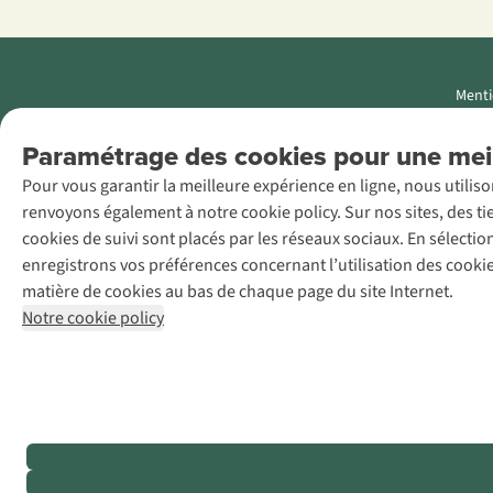
Menti
AS Adventure
Paramétrage des cookies pour une meil
Luxemburg SA,
Pour vous garantir la meilleure expérience en ligne, nous utilis
Boulevard F.W.
renvoyons également à notre cookie policy. Sur nos sites, des ti
Raiffeisen 25, L-
cookies de suivi sont placés par les réseaux sociaux. En sélecti
2411
enregistrons vos préférences concernant l’utilisation des cooki
Luxembourg
matière de cookies au bas de chaque page du site Internet.
+32 (0)3 828
Notre cookie policy
30 15
team@asadventure.com
TVA LU
145.75.057