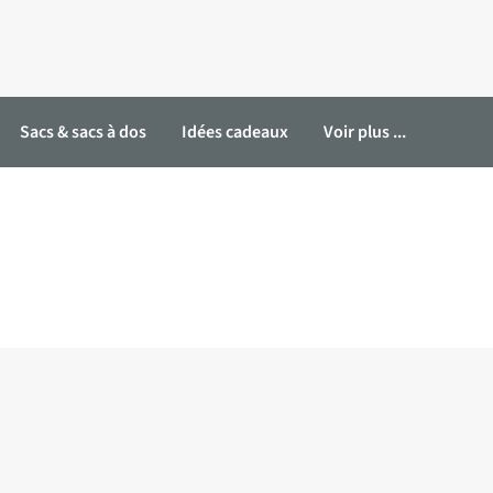
Sacs & sacs à dos
Idées cadeaux
Voir plus ...