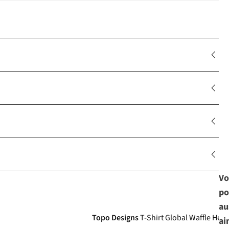
Vo
po
au
Topo Designs
T-Shirt Global Waffle Hen
ai