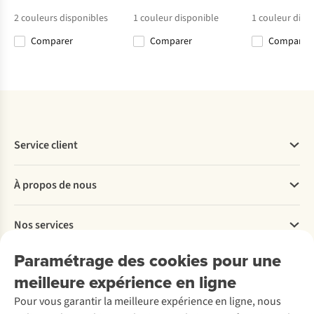
€79,95
€75,00
€74,95
€100,00
2
couleurs disponibles
1
couleur disponible
1
couleur disp
Comparer
Comparer
Comparer
Comparer
Comparer
Comparer
Comparer
Service client
Questions fréquentes
À propos de nous
Commander
Payer
Travailler chez A.S.Adventure
Nos services
Livraison
Explore More
Retourner
Entreprise responsable
Location / Location sports d’hiver
Paramétrage des cookies pour une
Rétractation d'une commande
Découvrez
À propos d’Ayacucho
Seconde-main
meilleure expérience en ligne
Entretien & réparations
Nos magasins
Entretien de ski
A.S.Magazine
Garantie
Pour vous garantir la meilleure expérience en ligne, nous
À propos d’A.S.Adventure
Service de lavage
Explore Camp