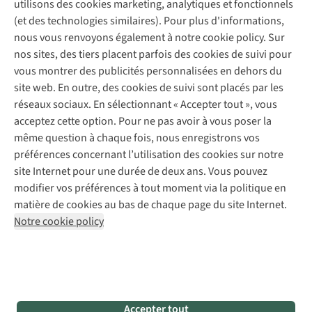
Contactez-nous
utilisons des cookies marketing, analytiques et fonctionnels
Déclaration d'accessibilité
Entretien de chaussures
Gear Check
(et des technologies similaires). Pour plus d'informations,
Réparation de chaussures
Expertise & conseils
nous vous renvoyons également à notre cookie policy. Sur
Abonnez-vous à la newsletter
Réparation de vêtements
nos sites, des tiers placent parfois des cookies de suivi pour
Retouches
vous montrer des publicités personnalisées en dehors du
Pour les entreprises
Suivez-nous
site web. En outre, des cookies de suivi sont placés par les
réseaux sociaux. En sélectionnant « Accepter tout », vous
acceptez cette option. Pour ne pas avoir à vous poser la
même question à chaque fois, nous enregistrons vos
préférences concernant l’utilisation des cookies sur notre
site Internet pour une durée de deux ans. Vous pouvez
Mentions légales
Politique de confidentialité
modifier vos préférences à tout moment via la politique en
Conditions générales
Cookie Policy
matière de cookies au bas de chaque page du site Internet.
Notre cookie policy
AS Adventure Luxemburg SA,
Boulevard F.W. Raiffeisen 25,
L-2411 Luxembourg
team@asadventure.com
+32 (0)3 828 30 15
TVA LU 145.75.057
Accepter tout