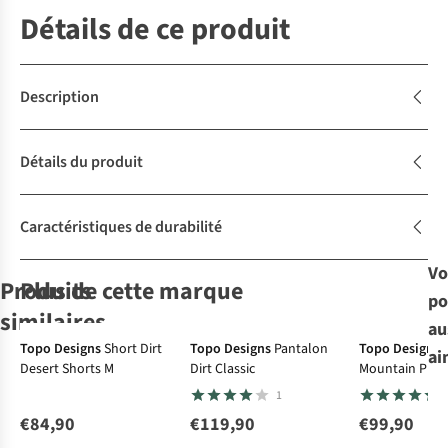
Détails de ce produit
Description
Détails du produit
Caractéristiques de durabilité
Vo
Produits
Plus de cette marque
po
similaires
au
Topo Designs
Short Dirt
Topo Designs
Pantalon
Topo Designs
ai
Desert Shorts M
Dirt Classic
Mountain Plai
Jack Wolfskin
Jack Wolfskin
Jack Wolfskin
Vaude
Short
1
Short Hikeout
Short Pico Trail
Short Pico Trail
Badile II
Shorts M
Shorts M
Shorts M
€84,90
€119,90
€99,90
42
23
23