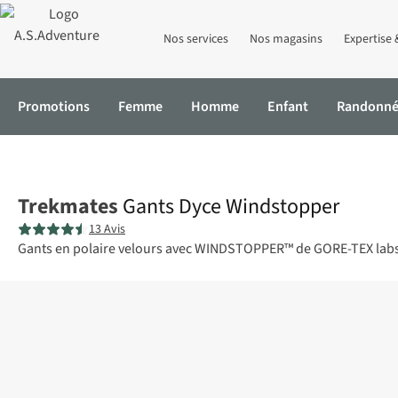
Nos services
Nos magasins
Expertise 
Promotions
Femme
Homme
Enfant
Randonn
Accueil
Gants Dyce Windstopper
Trekmates
Gants Dyce Windstopper
13 Avis
Gants en polaire velours avec WINDSTOPPER™ de GORE-TEX labs. C