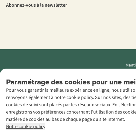
Abonnez-vous à la newsletter
Menti
AS Adventure
Paramétrage des cookies pour une meil
Luxemburg SA,
Pour vous garantir la meilleure expérience en ligne, nous utilis
Boulevard F.W.
renvoyons également à notre cookie policy. Sur nos sites, des ti
Raiffeisen 25, L-
cookies de suivi sont placés par les réseaux sociaux. En sélecti
2411
enregistrons vos préférences concernant l’utilisation des cooki
Luxembourg
matière de cookies au bas de chaque page du site Internet.
+32 (0)3 828
Notre cookie policy
30 15