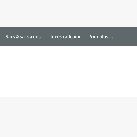
Sacs & sacs à dos
Idées cadeaux
Voir plus ...