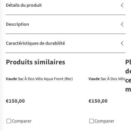
Détails du produit
Description
Caractéristiques de durabilité
Produits similaires
P
d
c
Vaude
Sac À Dos Vélo Aqua Front (Rec)
Vaude
Sac À Dos Vélo Aq
m
€150,00
€150,00
Va
Bac
Sin
Comparer
Comparer
€8