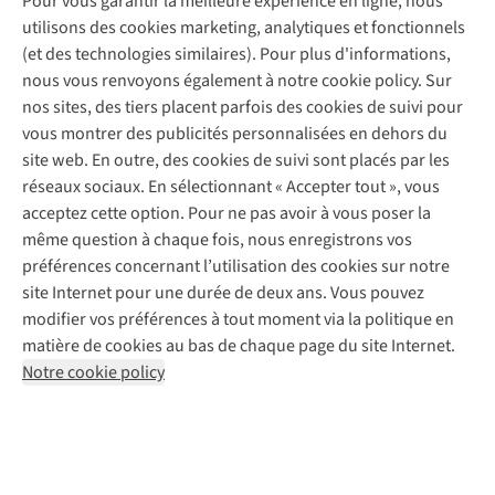
Pour vous garantir la meilleure expérience en ligne, nous
À propos d’A.S.Adventure
Service de lavage
Explore Camp
Contactez-nous
utilisons des cookies marketing, analytiques et fonctionnels
Déclaration d'accessibilité
Entretien de chaussures
Gear Check
(et des technologies similaires). Pour plus d'informations,
Réparation de chaussures
Expertise & conseils
nous vous renvoyons également à notre cookie policy. Sur
Abonnez-vous à la newsletter
Réparation de vêtements
nos sites, des tiers placent parfois des cookies de suivi pour
Retouches
vous montrer des publicités personnalisées en dehors du
Pour les entreprises
Suivez-nous
site web. En outre, des cookies de suivi sont placés par les
réseaux sociaux. En sélectionnant « Accepter tout », vous
acceptez cette option. Pour ne pas avoir à vous poser la
même question à chaque fois, nous enregistrons vos
préférences concernant l’utilisation des cookies sur notre
site Internet pour une durée de deux ans. Vous pouvez
Mentions légales
Politique de confidentialité
modifier vos préférences à tout moment via la politique en
Conditions générales
Cookie Policy
matière de cookies au bas de chaque page du site Internet.
Notre cookie policy
AS Adventure Luxemburg SA,
Boulevard F.W. Raiffeisen 25,
L-2411 Luxembourg
team@asadventure.com
+32 (0)3 828 30 15
TVA LU 145.75.057