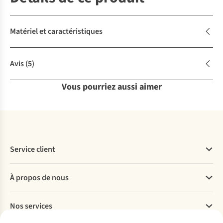
Matériel et caractéristiques
Avis
(5)
Vous pourriez aussi aimer
Service client
Questions fréquentes
À propos de nous
Commander
Payer
Travailler chez A.S.Adventure
Nos services
Livraison
Explore More
Retourner