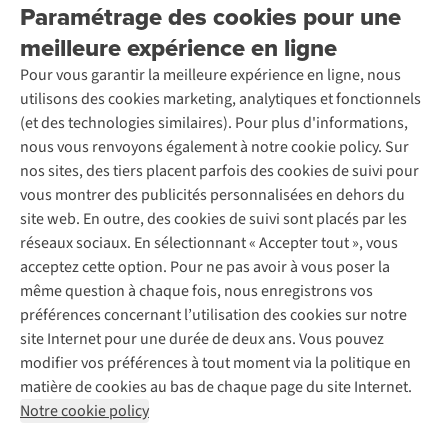
Entreprise responsable
Location / Location sports d’hiver
Paramétrage des cookies pour une
Rétractation d'une commande
Découvrez
À propos d’Ayacucho
Seconde-main
meilleure expérience en ligne
Entretien & réparations
Nos magasins
Entretien de ski
A.S.Magazine
Garantie
Pour vous garantir la meilleure expérience en ligne, nous
À propos d’A.S.Adventure
Service de lavage
Explore Camp
Contactez-nous
utilisons des cookies marketing, analytiques et fonctionnels
Déclaration d'accessibilité
Entretien de chaussures
Gear Check
(et des technologies similaires). Pour plus d'informations,
Réparation de chaussures
Expertise & conseils
nous vous renvoyons également à notre cookie policy. Sur
Abonnez-vous à la newsletter
Réparation de vêtements
nos sites, des tiers placent parfois des cookies de suivi pour
Retouches
vous montrer des publicités personnalisées en dehors du
Pour les entreprises
Suivez-nous
site web. En outre, des cookies de suivi sont placés par les
réseaux sociaux. En sélectionnant « Accepter tout », vous
acceptez cette option. Pour ne pas avoir à vous poser la
même question à chaque fois, nous enregistrons vos
préférences concernant l’utilisation des cookies sur notre
site Internet pour une durée de deux ans. Vous pouvez
Mentions légales
Politique de confidentialité
modifier vos préférences à tout moment via la politique en
Conditions générales
Cookie Policy
matière de cookies au bas de chaque page du site Internet.
Notre cookie policy
AS Adventure Luxemburg SA,
Boulevard F.W. Raiffeisen 25,
L-2411 Luxembourg