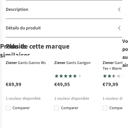
Description
Détails du produit
Vo
Produits
Plus de cette marque
po
similaires
au
Gore-Tex
Ziener
Gants Ganno Ws
Ziener
Gants Garigon
Ziener
Gants K
ai
Tex + Warm La
Ziener
Dakine
Reusch
Gants
Kombi
Gants
Gants
Gants
3
Gaiku-Z As® Aw
Titan Gore-Tex
Diverge
The Navigator
Short Glove
€89,99
€49,95
€79,99
1
€89,99
€94,95
€79,95
€84,95
1
couleur disponible
1
couleur disponible
1
couleur disp
Comparer
Comparer
Comparer
Comparer
Comparer
Comparer
Comparer