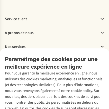
Service client
Questions fréquentes
À propos de nous
Commander
Payer
Travailler chez A.S.Adventure
Nos services
Livraison
Explore More
Retourner
Entreprise responsable
Location / Location sports d’hiver
Paramétrage des cookies pour une
Rétractation d'une commande
Découvrez
À propos d’Ayacucho
Seconde-main
meilleure expérience en ligne
Entretien & réparations
Nos magasins
Entretien de ski
A.S.Magazine
Garantie
Pour vous garantir la meilleure expérience en ligne, nous
À propos d’A.S.Adventure
Service de lavage
Explore Camp
Contactez-nous
utilisons des cookies marketing, analytiques et fonctionnels
Déclaration d'accessibilité
Entretien de chaussures
Gear Check
(et des technologies similaires). Pour plus d'informations,
Réparation de chaussures
Expertise & conseils
nous vous renvoyons également à notre cookie policy. Sur
Abonnez-vous à la newsletter
Réparation de vêtements
nos sites, des tiers placent parfois des cookies de suivi pour
Retouches
vous montrer des publicités personnalisées en dehors du
Pour les entreprises
Suivez-nous
site web. En outre, des cookies de suivi sont placés par les