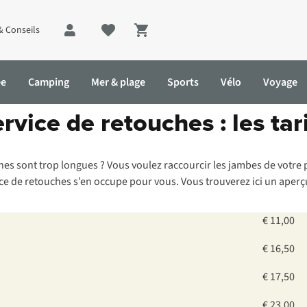
& Conseils
Shopping cart
ée
Camping
Mer & plage
Sports
Vélo
Voyage
rvice de retouches : les tar
ifs
es sont trop longues ? Vous voulez raccourcir les jambes de votre 
ce de retouches s’en occupe pour vous. Vous trouverez ici un aperçu
€ 11,00
€ 16,50
€ 17,50
€ 23,00