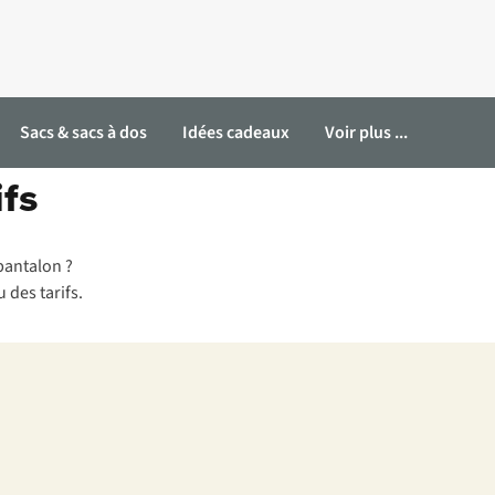
Sacs & sacs à dos
Idées cadeaux
Voir plus ...
ifs
pantalon ?
 des tarifs.