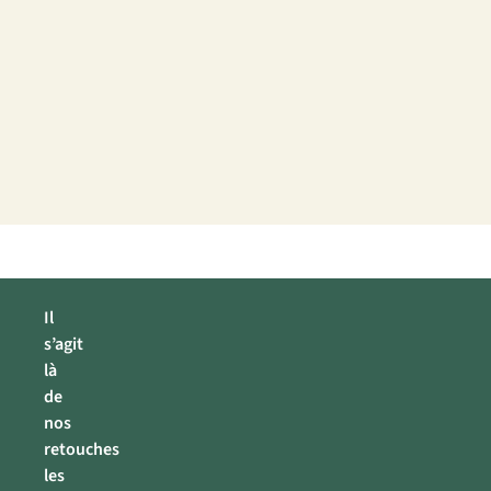
Il
s’agit
là
de
nos
retouches
les