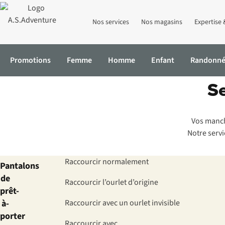
Nos services
Nos magasins
Expertise 
Promotions
Femme
Homme
Enfant
Randonn
Se
Accueil
Care & Repair
Retouches
Service de retouches : les tar
Vos manch
Notre servi
Raccourcir normalement
Pantalons
de
Raccourcir l’ourlet d’origine
prêt-
à-
Raccourcir avec un ourlet invisible
porter
Raccourcir avec