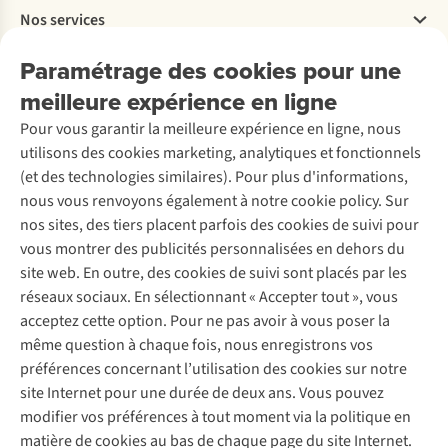
Travailler chez A.S.Adventure
Nos services
Livraison
Explore More
Retourner
Entreprise responsable
Location / Location sports d’hiver
Paramétrage des cookies pour une
Rétractation d'une commande
Découvrez
À propos d’Ayacucho
Seconde-main
meilleure expérience en ligne
Entretien & réparations
Nos magasins
Entretien de ski
A.S.Magazine
Garantie
Pour vous garantir la meilleure expérience en ligne, nous
À propos d’A.S.Adventure
Service de lavage
Explore Camp
Contactez-nous
utilisons des cookies marketing, analytiques et fonctionnels
Déclaration d'accessibilité
Entretien de chaussures
Gear Check
(et des technologies similaires). Pour plus d'informations,
Réparation de chaussures
Expertise & conseils
nous vous renvoyons également à notre cookie policy. Sur
Abonnez-vous à la newsletter
Réparation de vêtements
nos sites, des tiers placent parfois des cookies de suivi pour
Retouches
vous montrer des publicités personnalisées en dehors du
Pour les entreprises
Suivez-nous
site web. En outre, des cookies de suivi sont placés par les
réseaux sociaux. En sélectionnant « Accepter tout », vous
acceptez cette option. Pour ne pas avoir à vous poser la
même question à chaque fois, nous enregistrons vos
préférences concernant l’utilisation des cookies sur notre
site Internet pour une durée de deux ans. Vous pouvez
Mentions légales
Politique de confidentialité
modifier vos préférences à tout moment via la politique en
Conditions générales
Cookie Policy
matière de cookies au bas de chaque page du site Internet.