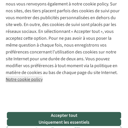
Expertise & conseils
nous vous renvoyons également à notre cookie policy. Sur
Abonnez-vous à la newsletter
Réparation de vêtements
nos sites, des tiers placent parfois des cookies de suivi pour
Retouches
vous montrer des publicités personnalisées en dehors du
Pour les entreprises
Suivez-nous
site web. En outre, des cookies de suivi sont placés par les
réseaux sociaux. En sélectionnant « Accepter tout », vous
acceptez cette option. Pour ne pas avoir à vous poser la
même question à chaque fois, nous enregistrons vos
préférences concernant l’utilisation des cookies sur notre
site Internet pour une durée de deux ans. Vous pouvez
Mentions légales
Politique de confidentialité
modifier vos préférences à tout moment via la politique en
Conditions générales
Cookie Policy
matière de cookies au bas de chaque page du site Internet.
Notre cookie policy
AS Adventure Luxemburg SA,
Boulevard F.W. Raiffeisen 25,
L-2411 Luxembourg
team@asadventure.com
+32 (0)3 828 30 15
TVA LU 145.75.057
Accepter tout
Uniquement les essentiels