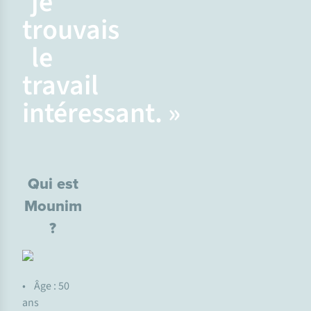
je
trouvais
le
travail
intéressant. »
Qui est
Mounim
?
• Âge : 50
ans