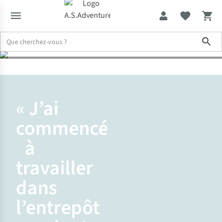
dans l’entrepôt
Sho
Travailler chez A.S.Adventure
Rencontre avec Mounim, chef d’équ
« J’ai
commencé
à
travailler
dans
l’entrepôt