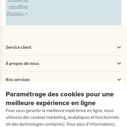
nos offres
d’emploi
Service client
Questions fréquentes
À propos de nous
Commander
Payer
Travailler chez A.S.Adventure
Nos services
Livraison
Explore More
Retourner
Entreprise responsable
Location / Location sports d’hiver
Paramétrage des cookies pour une
Rétractation d'une commande
Découvrez
À propos d’Ayacucho
Seconde-main
meilleure expérience en ligne
Entretien & réparations
Nos magasins
Entretien de ski
A.S.Magazine
Garantie
Pour vous garantir la meilleure expérience en ligne, nous
À propos d’A.S.Adventure
Service de lavage
Explore Camp
Contactez-nous
utilisons des cookies marketing, analytiques et fonctionnels
Déclaration d'accessibilité
Entretien de chaussures
Gear Check
(et des technologies similaires). Pour plus d'informations,
Réparation de chaussures