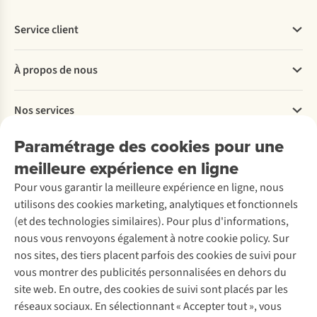
Service client
Questions fréquentes
À propos de nous
Commander
Payer
Travailler chez A.S.Adventure
Nos services
Livraison
Explore More
Retourner
Entreprise responsable
Location / Location sports d’hiver
Paramétrage des cookies pour une
Rétractation d'une commande
Découvrez
À propos d’Ayacucho
Seconde-main
meilleure expérience en ligne
Entretien & réparations
Nos magasins
Entretien de ski
A.S.Magazine
Garantie
Pour vous garantir la meilleure expérience en ligne, nous
À propos d’A.S.Adventure
Service de lavage
Explore Camp
Contactez-nous
utilisons des cookies marketing, analytiques et fonctionnels
Déclaration d'accessibilité
Entretien de chaussures
Gear Check
(et des technologies similaires). Pour plus d'informations,
Réparation de chaussures
Expertise & conseils
nous vous renvoyons également à notre cookie policy. Sur
Abonnez-vous à la newsletter
Réparation de vêtements
nos sites, des tiers placent parfois des cookies de suivi pour
Retouches
vous montrer des publicités personnalisées en dehors du
Pour les entreprises
Suivez-nous
site web. En outre, des cookies de suivi sont placés par les
réseaux sociaux. En sélectionnant « Accepter tout », vous