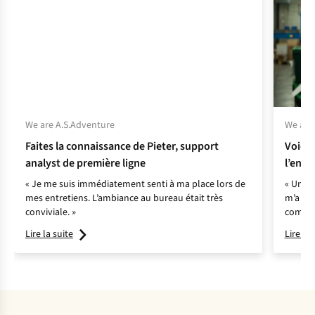
We are A.S.Adventure
We are
Faites la connaissance de Pieter, support
Voici 
analyst de première ligne
l’entr
« Je me suis immédiatement senti à ma place lors de
« Une c
mes entretiens. L’ambiance au bureau était très
m’a dit
conviviale. »
compéte
trouver
Lire la suite
Lire la 