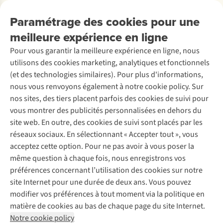
Explore More
Retourner
Entreprise responsable
Location / Location sports d’hiver
Paramétrage des cookies pour une
Rétractation d'une commande
Découvrez
À propos d’Ayacucho
Seconde-main
meilleure expérience en ligne
Entretien & réparations
Nos magasins
Entretien de ski
A.S.Magazine
Garantie
Pour vous garantir la meilleure expérience en ligne, nous
À propos d’A.S.Adventure
Service de lavage
Explore Camp
Contactez-nous
utilisons des cookies marketing, analytiques et fonctionnels
Déclaration d'accessibilité
Entretien de chaussures
Gear Check
(et des technologies similaires). Pour plus d'informations,
Réparation de chaussures
Expertise & conseils
nous vous renvoyons également à notre cookie policy. Sur
Abonnez-vous à la newsletter
Réparation de vêtements
nos sites, des tiers placent parfois des cookies de suivi pour
Retouches
vous montrer des publicités personnalisées en dehors du
Pour les entreprises
Suivez-nous
site web. En outre, des cookies de suivi sont placés par les
réseaux sociaux. En sélectionnant « Accepter tout », vous
acceptez cette option. Pour ne pas avoir à vous poser la
même question à chaque fois, nous enregistrons vos
préférences concernant l’utilisation des cookies sur notre
site Internet pour une durée de deux ans. Vous pouvez
Mentions légales
Politique de confidentialité
modifier vos préférences à tout moment via la politique en
Conditions générales
Cookie Policy
matière de cookies au bas de chaque page du site Internet.
Notre cookie policy
AS Adventure Luxemburg SA,
Boulevard F.W. Raiffeisen 25,