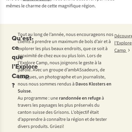
mêmes le charme de cette magnifique région.
Tout au long de l’année, nous encourageons nos
Découvr
Qu’est-
clients à prendre un maximum de bols d’air et à
l’Explore
ce
explorer les plus beaux endroits, que ce soit à
Camp
que
proximité de chez eux ou plus loin. Lors de
l’Explore Camp, nous joignons le geste à la
l’Explore
parole. Avec un groupe d’ambASsadeurs, de
Camp
collègues, un photographe et un journaliste,
?
nous nous sommes rendus à
Davos Klosters en
Suisse
.
Au programme : une
randonnée en refuge
à
travers les paysages les plus préservés du
canton suisse des Grisons. L’objectif était
d’apprendre à connaître la région et de tester
divers produits.
Grüezi!