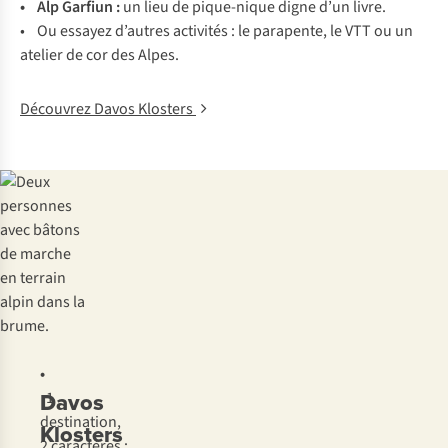
• Alp Garfiun :
un lieu de pique-nique digne d’un livre.
• Ou essayez d’autres activités : le parapente, le VTT ou un
atelier de cor des Alpes.
Découvrez Davos Klosters
•
Davos
1
destination,
Klosters
2 caractères :