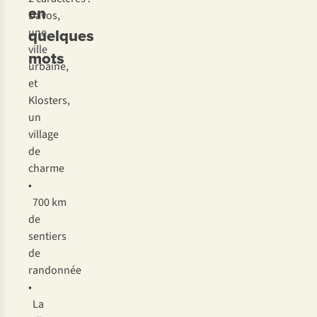
en
Davos,
quelques
une
ville
mots
urbaine,
et
Klosters,
un
village
de
charme
•
700 km
de
sentiers
de
randonnée
•
La