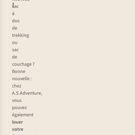
!
sac
à
dos
de
trekking
ou
sac
de
couchage ?
Bonne
nouvelle :
chez
A.S.Adventure,
vous
pouvez
également
louer
votre