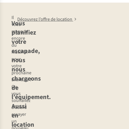
Il
Découvrez l’offre de location
Vous
vous
planifiez
manque
encore
votre
du
escapade,
matériel
nous
pour
votre
nous
prochaine
chargeons
aventure ?
de
Ou
vous
l’équipement.
souhaitez
Aussi
d’abord
en
essayer
un
location
nouveau