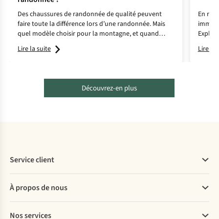
Des chaussures de randonnée de qualité peuvent
En raqu
faire toute la différence lors d’une randonnée. Mais
immacu
quel modèle choisir pour la montagne, et quand
Explore
opter pour des chaussures de trail ? Jonathan, expert
belles 
Lire la suite
Lire la 
en chaussures de randonnée, vous aide à faire le bon
choix.
Découvrez-en plus
Service client
Questions fréquentes
À propos de nous
Commander
Payer
Travailler chez A.S.Adventure
Nos services
Livraison