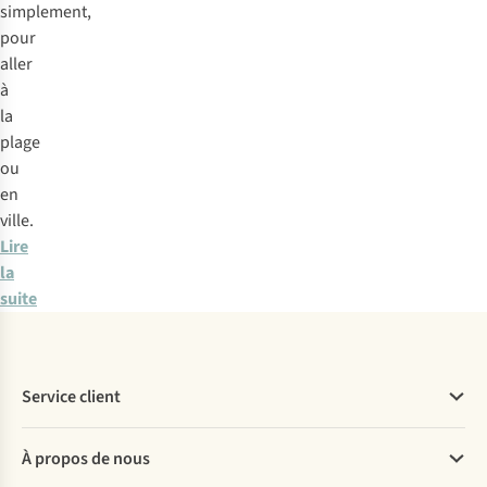
simplement,
pour
aller
à
la
plage
ou
en
ville.
Lire
la
suite
Service client
Questions fréquentes
À propos de nous
Commander