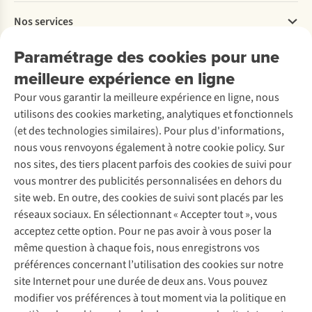
Payer
Travailler chez A.S.Adventure
Nos services
Livraison
Explore More
Retourner
Entreprise responsable
Location / Location sports d’hiver
Paramétrage des cookies pour une
Rétractation d'une commande
Découvrez
À propos d’Ayacucho
Seconde-main
meilleure expérience en ligne
Entretien & réparations
Nos magasins
Entretien de ski
A.S.Magazine
Garantie
Pour vous garantir la meilleure expérience en ligne, nous
À propos d’A.S.Adventure
Service de lavage
Explore Camp
Contactez-nous
utilisons des cookies marketing, analytiques et fonctionnels
Déclaration d'accessibilité
Entretien de chaussures
Gear Check
(et des technologies similaires). Pour plus d'informations,
Réparation de chaussures
Expertise & conseils
nous vous renvoyons également à notre cookie policy. Sur
Abonnez-vous à la newsletter
Réparation de vêtements
nos sites, des tiers placent parfois des cookies de suivi pour
Retouches
vous montrer des publicités personnalisées en dehors du
Pour les entreprises
Suivez-nous
site web. En outre, des cookies de suivi sont placés par les
réseaux sociaux. En sélectionnant « Accepter tout », vous
acceptez cette option. Pour ne pas avoir à vous poser la
même question à chaque fois, nous enregistrons vos
préférences concernant l’utilisation des cookies sur notre
site Internet pour une durée de deux ans. Vous pouvez
Mentions légales
Politique de confidentialité
modifier vos préférences à tout moment via la politique en
Conditions générales
Cookie Policy