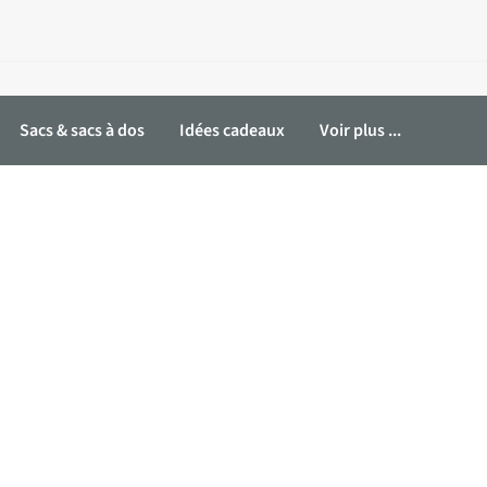
Sacs & sacs à dos
Idées cadeaux
Voir plus ...