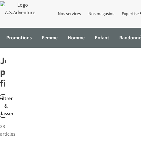
Nos services
Nos magasins
Expertise 
Promotions
Femme
Homme
Enfant
Randonn
Accueil
Enfant
Filles
Jeans
Jeans
pour
fille
Filtrer
&
classer
38
articles