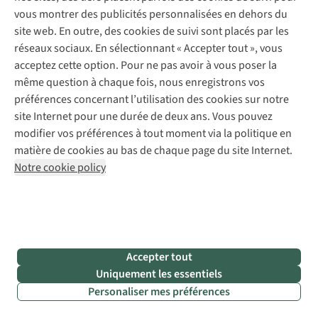
Retouches
vous montrer des publicités personnalisées en dehors du
Pour les entreprises
Suivez-nous
site web. En outre, des cookies de suivi sont placés par les
réseaux sociaux. En sélectionnant « Accepter tout », vous
acceptez cette option. Pour ne pas avoir à vous poser la
même question à chaque fois, nous enregistrons vos
préférences concernant l’utilisation des cookies sur notre
site Internet pour une durée de deux ans. Vous pouvez
Mentions légales
Politique de confidentialité
modifier vos préférences à tout moment via la politique en
Conditions générales
Cookie Policy
matière de cookies au bas de chaque page du site Internet.
Notre cookie policy
AS Adventure Luxemburg SA,
Boulevard F.W. Raiffeisen 25,
L-2411 Luxembourg
team@asadventure.com
+32 (0)3 828 30 15
TVA LU 145.75.057
Accepter tout
Uniquement les essentiels
Personaliser mes préférences
Filtrer & classer