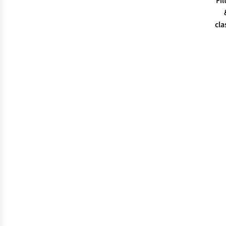
Fil
cla