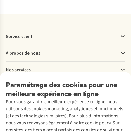
Service client
Questions fréquentes
À propos de nous
Commander
Payer
Travailler chez A.S.Adventure
Nos services
Livraison
Explore More
Retourner
Entreprise responsable
Location / Location sports d’hiver
Paramétrage des cookies pour une
Rétractation d'une commande
Découvrez
À propos d’Ayacucho
Seconde-main
meilleure expérience en ligne
Entretien & réparations
Nos magasins
Entretien de ski
A.S.Magazine
Garantie
Pour vous garantir la meilleure expérience en ligne, nous
À propos d’A.S.Adventure
Service de lavage
Explore Camp
Contactez-nous
utilisons des cookies marketing, analytiques et fonctionnels
Déclaration d'accessibilité
Entretien de chaussures
Gear Check
(et des technologies similaires). Pour plus d'informations,
Réparation de chaussures
Expertise & conseils
nous vous renvoyons également à notre cookie policy. Sur
Abonnez-vous à la newsletter
Réparation de vêtements
nos sites, des tiers placent parfois des cookies de suivi pour