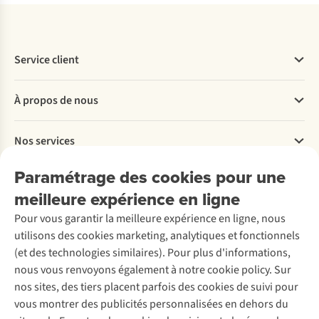
Service client
Questions fréquentes
À propos de nous
Commander
Payer
Travailler chez A.S.Adventure
Nos services
Livraison
Explore More
Retourner
Entreprise responsable
Location / Location sports d’hiver
Paramétrage des cookies pour une
Rétractation d'une commande
Découvrez
À propos d’Ayacucho
Seconde-main
meilleure expérience en ligne
Entretien & réparations
Nos magasins
Entretien de ski
A.S.Magazine
Garantie
Pour vous garantir la meilleure expérience en ligne, nous
À propos d’A.S.Adventure
Service de lavage
Explore Camp
Contactez-nous
utilisons des cookies marketing, analytiques et fonctionnels
Déclaration d'accessibilité
Entretien de chaussures
Gear Check
(et des technologies similaires). Pour plus d'informations,
Réparation de chaussures
Expertise & conseils
nous vous renvoyons également à notre cookie policy. Sur
Abonnez-vous à la newsletter
Réparation de vêtements
nos sites, des tiers placent parfois des cookies de suivi pour
Retouches
vous montrer des publicités personnalisées en dehors du
Pour les entreprises
Suivez-nous