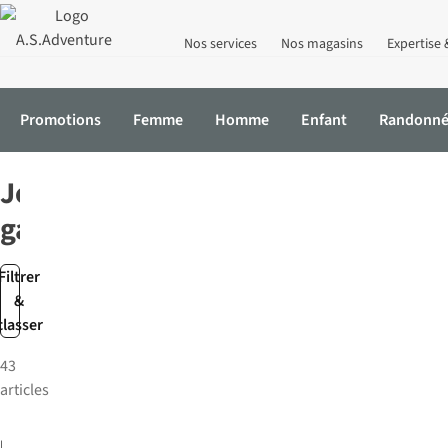
Nos services
Nos magasins
Expertise 
Promotions
Femme
Homme
Enfant
Randonn
Accueil
Enfant
Garçons
Jeans
Jeans
garçon
Filtrer
&
classer
43
articles
Name It
Jeans