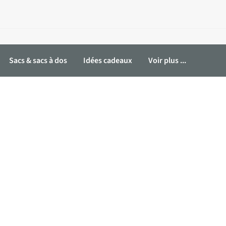
Sacs & sacs à dos
Idées cadeaux
Voir plus ...