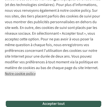
Entretien de chaussures
Gear Check
(et des technologies similaires). Pour plus d'informations,
Réparation de chaussures
Expertise & conseils
nous vous renvoyons également à notre cookie policy. Sur
Abonnez-vous à la newsletter
Réparation de vêtements
nos sites, des tiers placent parfois des cookies de suivi pour
Retouches
vous montrer des publicités personnalisées en dehors du
Pour les entreprises
Suivez-nous
site web. En outre, des cookies de suivi sont placés par les
réseaux sociaux. En sélectionnant « Accepter tout », vous
acceptez cette option. Pour ne pas avoir à vous poser la
même question à chaque fois, nous enregistrons vos
préférences concernant l’utilisation des cookies sur notre
site Internet pour une durée de deux ans. Vous pouvez
Mentions légales
Politique de confidentialité
modifier vos préférences à tout moment via la politique en
Conditions générales
Cookie Policy
matière de cookies au bas de chaque page du site Internet.
Notre cookie policy
AS Adventure Luxemburg SA,
Boulevard F.W. Raiffeisen 25,
L-2411 Luxembourg
team@asadventure.com
+32 (0)3 828 30 15
TVA LU 145.75.057
Accepter tout