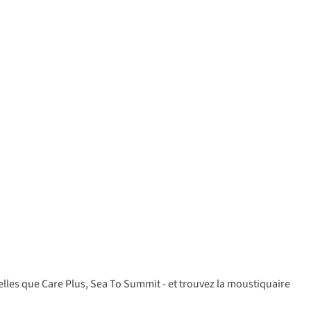
elles que
Care Plus
,
Sea To Summit
- et trouvez la moustiquaire