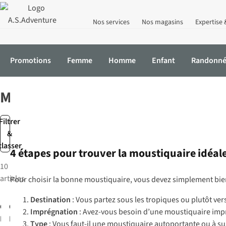
Nos services
Nos magasins
Expertise 
Promotions
Femme
Homme
Enfant
Randonn
Accueil
Équipement
Soins & protection
Moustiquaires
Moustiquaires
Filtrer
&
classer
4 étapes pour trouver la moustiquaire idéal
10
articles
Pour choisir la bonne moustiquaire, vous devez simplement bien 
Destination
: Vous partez sous les tropiques ou plutôt ver
Care Plus
Care Plus
Imprégnation
: Avez-vous besoin d’une moustiquaire imp
Moustiquaire
Moustiquaire
Type
: Vous faut-il une moustiquaire autoportante ou à s