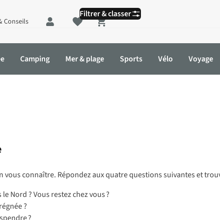
Filtrer & classer
& Conseils
Shopping cart
ée
Camping
Mer & plage
Sports
Vélo
Voyage
e
vous connaître. Répondez aux quatre questions suivantes et trouvez
s le Nord ? Vous restez chez vous ?
régnée ?
uspendre ?