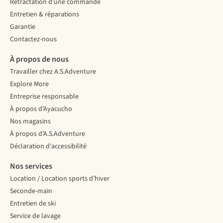
Rétractation d'une commande
Vous
trouverez
Entretien & réparations
plus
Garantie
d’informations
Contactez-nous
sur
À propos de nous
ce
Travailler chez A.S.Adventure
type
Explore More
de
Entreprise responsable
moustiquaire
À propos d’Ayacucho
dans
Nos magasins
cet
article
.
À propos d’A.S.Adventure
Déclaration d'accessibilité
Nos services
Location / Location sports d’hiver
Seconde-main
Entretien de ski
Service de lavage