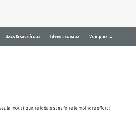
Sacs & sacs à dos
Idées cadeaux
Voir plus ...
 la moustiquaire idéale sans faire le moindre effort !