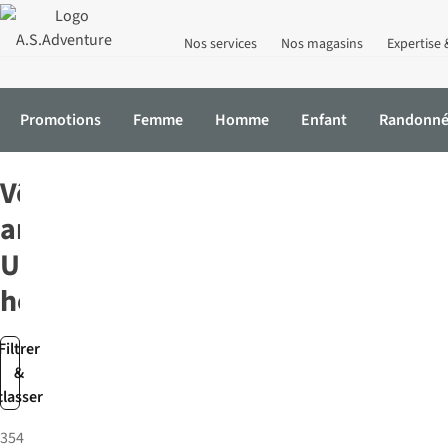
Nos services
Nos magasins
Expertise 
Promotions
Femme
Homme
Enfant
Randonn
Accueil
Homme
Vêtements anti-UV
Vêtements
anti-
UV
homme
Filtrer
&
classer
354