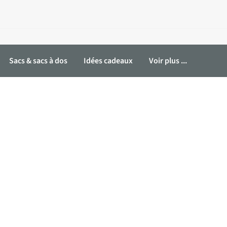
Sacs & sacs à dos
Idées cadeaux
Voir plus ...