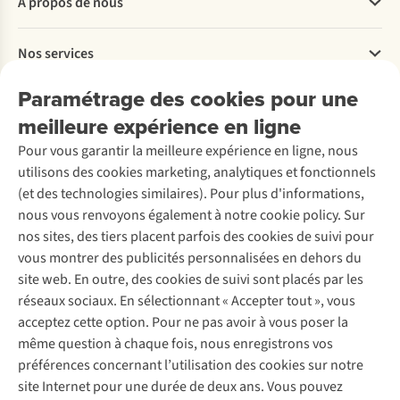
À propos de nous
Commander
Payer
Travailler chez A.S.Adventure
Nos services
Livraison
Explore More
Retourner
Entreprise responsable
Location / Location sports d’hiver
Paramétrage des cookies pour une
Rétractation d'une commande
Découvrez
À propos d’Ayacucho
Seconde-main
meilleure expérience en ligne
Entretien & réparations
Nos magasins
Entretien de ski
A.S.Magazine
Garantie
Pour vous garantir la meilleure expérience en ligne, nous
À propos d’A.S.Adventure
Service de lavage
Explore Camp
Contactez-nous
utilisons des cookies marketing, analytiques et fonctionnels
Déclaration d'accessibilité
Entretien de chaussures
Gear Check
(et des technologies similaires). Pour plus d'informations,
Réparation de chaussures
Expertise & conseils
nous vous renvoyons également à notre cookie policy. Sur
Abonnez-vous à la newsletter
Réparation de vêtements
nos sites, des tiers placent parfois des cookies de suivi pour
Retouches
vous montrer des publicités personnalisées en dehors du
Pour les entreprises
Suivez-nous
site web. En outre, des cookies de suivi sont placés par les
réseaux sociaux. En sélectionnant « Accepter tout », vous
acceptez cette option. Pour ne pas avoir à vous poser la
même question à chaque fois, nous enregistrons vos
préférences concernant l’utilisation des cookies sur notre
site Internet pour une durée de deux ans. Vous pouvez
Mentions légales
Politique de confidentialité