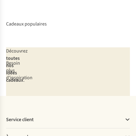
Cadeaux populaires
Outdoor
Maison
Tech
Accessoires
Découvrez
toutes
Besoin
nos
plus
idées
d'inspiration
cadeaux
.
Service client
Questions fréquentes