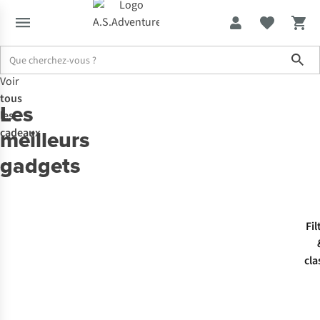
Sho
Voir
tous
Les
les
meilleurs
cadeaux
gadgets
Fil
cla