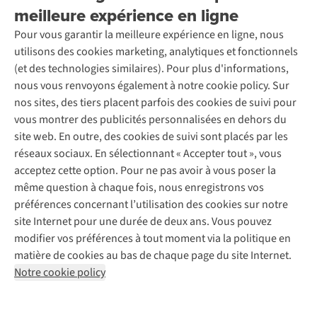
Seconde-main
meilleure expérience en ligne
Entretien & réparations
Nos magasins
Entretien de ski
A.S.Magazine
Garantie
Pour vous garantir la meilleure expérience en ligne, nous
À propos d’A.S.Adventure
Service de lavage
Explore Camp
Contactez-nous
utilisons des cookies marketing, analytiques et fonctionnels
Déclaration d'accessibilité
Entretien de chaussures
Gear Check
(et des technologies similaires). Pour plus d'informations,
Réparation de chaussures
Expertise & conseils
nous vous renvoyons également à notre cookie policy. Sur
Abonnez-vous à la newsletter
Réparation de vêtements
nos sites, des tiers placent parfois des cookies de suivi pour
Retouches
vous montrer des publicités personnalisées en dehors du
Pour les entreprises
Suivez-nous
site web. En outre, des cookies de suivi sont placés par les
réseaux sociaux. En sélectionnant « Accepter tout », vous
acceptez cette option. Pour ne pas avoir à vous poser la
même question à chaque fois, nous enregistrons vos
préférences concernant l’utilisation des cookies sur notre
site Internet pour une durée de deux ans. Vous pouvez
Mentions légales
Politique de confidentialité
modifier vos préférences à tout moment via la politique en
Conditions générales
Cookie Policy
matière de cookies au bas de chaque page du site Internet.
Notre cookie policy
AS Adventure Luxemburg SA,
Boulevard F.W. Raiffeisen 25,
L-2411 Luxembourg
team@asadventure.com
+32 (0)3 828 30 15