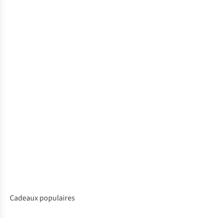
Cadeaux populaires
Outdoor
Maison
Tech
Accessoires