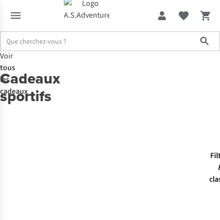
Sho
Voir
tous
Cadeaux
les
sportifs
cadeaux
Fil
cla