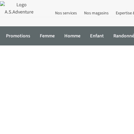
Nos services
Nos magasins
Expertise 
Promotions
Femme
Homme
Enfant
Randonn
Accueil
Promotions
Réductions
Femme