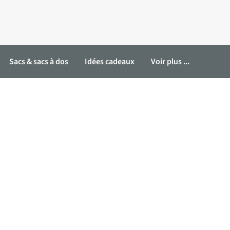
Sacs & sacs à dos
Idées cadeaux
Voir plus ...