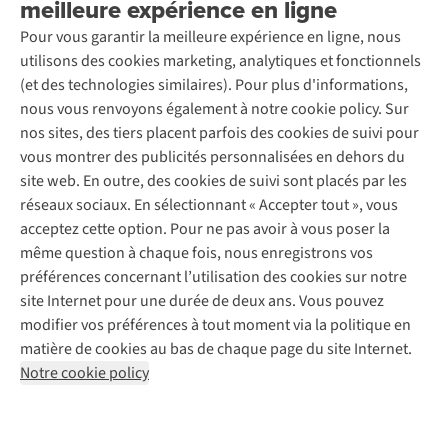
meilleure expérience en ligne
Entretien & réparations
Nos magasins
Entretien de ski
A.S.Magazine
Garantie
Pour vous garantir la meilleure expérience en ligne, nous
À propos d’A.S.Adventure
Service de lavage
Explore Camp
Contactez-nous
utilisons des cookies marketing, analytiques et fonctionnels
Déclaration d'accessibilité
Entretien de chaussures
Gear Check
(et des technologies similaires). Pour plus d'informations,
Réparation de chaussures
Expertise & conseils
nous vous renvoyons également à notre cookie policy. Sur
Abonnez-vous à la newsletter
Réparation de vêtements
nos sites, des tiers placent parfois des cookies de suivi pour
Retouches
vous montrer des publicités personnalisées en dehors du
Pour les entreprises
Suivez-nous
site web. En outre, des cookies de suivi sont placés par les
réseaux sociaux. En sélectionnant « Accepter tout », vous
acceptez cette option. Pour ne pas avoir à vous poser la
même question à chaque fois, nous enregistrons vos
préférences concernant l’utilisation des cookies sur notre
site Internet pour une durée de deux ans. Vous pouvez
Mentions légales
Politique de confidentialité
modifier vos préférences à tout moment via la politique en
Conditions générales
Cookie Policy
matière de cookies au bas de chaque page du site Internet.
Notre cookie policy
AS Adventure Luxemburg SA,
Boulevard F.W. Raiffeisen 25,
L-2411 Luxembourg
team@asadventure.com
+32 (0)3 828 30 15