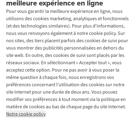
meilleure expérience en ligne
Entretien & réparations
Nos magasins
Entretien de ski
A.S.Magazine
Garantie
Pour vous garantir la meilleure expérience en ligne, nous
À propos d’A.S.Adventure
Service de lavage
Explore Camp
Contactez-nous
utilisons des cookies marketing, analytiques et fonctionnels
Déclaration d'accessibilité
Entretien de chaussures
Gear Check
(et des technologies similaires). Pour plus d'informations,
Réparation de chaussures
Expertise & conseils
nous vous renvoyons également à notre cookie policy. Sur
Abonnez-vous à la newsletter
Réparation de vêtements
nos sites, des tiers placent parfois des cookies de suivi pour
Retouches
vous montrer des publicités personnalisées en dehors du
Pour les entreprises
Suivez-nous
site web. En outre, des cookies de suivi sont placés par les
réseaux sociaux. En sélectionnant « Accepter tout », vous
acceptez cette option. Pour ne pas avoir à vous poser la
même question à chaque fois, nous enregistrons vos
préférences concernant l’utilisation des cookies sur notre
site Internet pour une durée de deux ans. Vous pouvez
Mentions légales
Politique de confidentialité
modifier vos préférences à tout moment via la politique en
Conditions générales
Cookie Policy
matière de cookies au bas de chaque page du site Internet.
Notre cookie policy
AS Adventure Luxemburg SA,
Boulevard F.W. Raiffeisen 25,
L-2411 Luxembourg
team@asadventure.com
+32 (0)3 828 30 15