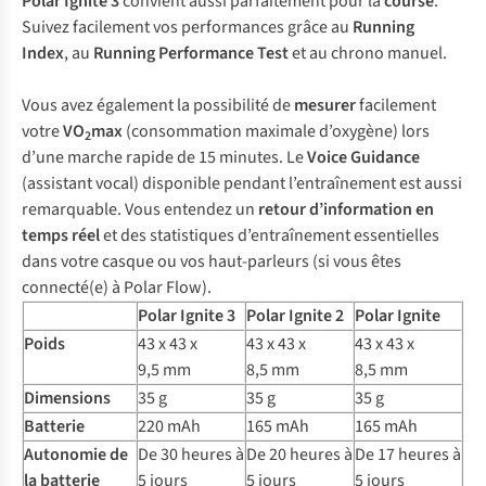
Polar Ignite 3
convient aussi parfaitement pour la
course
.
Suivez facilement vos performances grâce au
Running
Index
, au
Running Performance Test
et au chrono manuel.
Vous avez également la possibilité de
mesurer
facilement
votre
VO
max
(consommation maximale d’oxygène) lors
2
d’une marche rapide de 15 minutes. Le
Voice Guidance
(assistant vocal) disponible pendant l’entraînement est aussi
remarquable. Vous entendez un
retour d’information en
temps réel
et des statistiques d’entraînement essentielles
dans votre casque ou vos haut-parleurs (si vous êtes
connecté(e) à Polar Flow).
Polar Ignite 3
Polar Ignite 2
Polar Ignite
Poids
43 x 43 x
43 x 43 x
43 x 43 x
9,5 mm
8,5 mm
8,5 mm
Dimensions
35 g
35 g
35 g
Batterie
220 mAh
165 mAh
165 mAh
Autonomie de
De 30 heures à
De 20 heures à
De 17 heures à
la batterie
5 jours
5 jours
5 jours