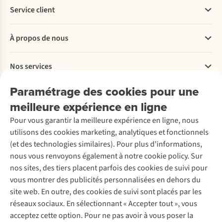
Service client
Questions fréquentes
À propos de nous
Commander
Payer
Travailler chez A.S.Adventure
Nos services
Livraison
Explore More
Retourner
Entreprise responsable
Location / Location sports d’hiver
Paramétrage des cookies pour une
Rétractation d'une commande
Découvrez
À propos d’Ayacucho
Seconde-main
meilleure expérience en ligne
Entretien & réparations
Nos magasins
Entretien de ski
A.S.Magazine
Garantie
Pour vous garantir la meilleure expérience en ligne, nous
À propos d’A.S.Adventure
Service de lavage
Explore Camp
Contactez-nous
utilisons des cookies marketing, analytiques et fonctionnels
Déclaration d'accessibilité
Entretien de chaussures
Gear Check
(et des technologies similaires). Pour plus d'informations,
Réparation de chaussures
Expertise & conseils
nous vous renvoyons également à notre cookie policy. Sur
Abonnez-vous à la newsletter
Réparation de vêtements
nos sites, des tiers placent parfois des cookies de suivi pour
Retouches
vous montrer des publicités personnalisées en dehors du
Pour les entreprises
Suivez-nous
site web. En outre, des cookies de suivi sont placés par les
réseaux sociaux. En sélectionnant « Accepter tout », vous
acceptez cette option. Pour ne pas avoir à vous poser la