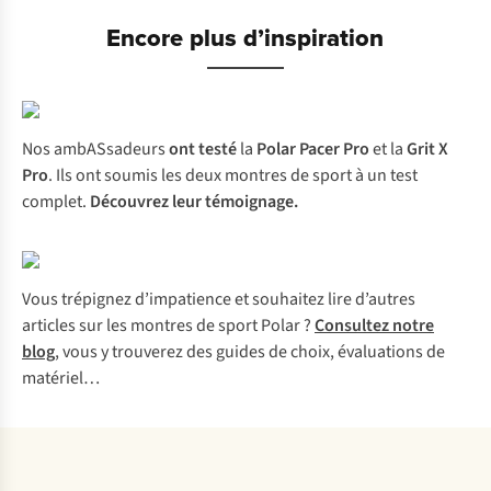
Encore plus d’inspiration
N
os
ambA
Ssadeurs
o
nt
t
esté
la
P
olar
P
acer
P
ro
et la
G
rit
X
P
ro
.
I
ls
o
nt
so
umis
l
es
d
eux
mo
ntres
de
s
port
à un
t
est
co
mplet.
Découvrez leur témoignage.
Vous trépignez d’impatience et souhaitez lire d’autres
articles sur les montres de sport Polar ?
Consultez notre
blog
, vous y trouverez des guides de choix, évaluations de
matériel…