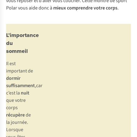
vous reposer et d’aller vous coucher. Cette montre de sport
Polar vous aide donc à
mieux comprendre votre corps
.
L’importance
du
sommeil
Il est
important de
dormir
suffisamment
,car
c’est la
nuit
que votre
corps
récupère
de
la journée.
Lorsque