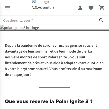
de sport qui surveille
Sho
votre sommeil
Expertise & Conseils
Polar Ignite 3 : la montre de sport qui survei
Depuis la pandémie de coronavirus, les gens se soucient
davantage de leur sommeil et de leur mode de vie. La
nouvelle montre de sport Polar Ignite 3 vous suit
littéralement de près et vous aide à adapter votre quotidien
à votre biorythme naturel. Vous profitez ainsi au maximum
de chaque jour !
Que vous réserve la Polar Ignite 3 ?