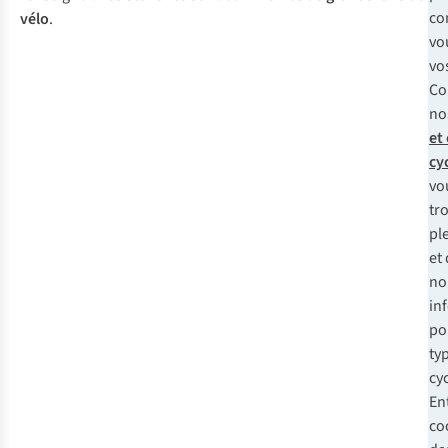
co
vélo
.
vo
vos
Co
no
et
cy
vo
tr
pl
et
no
in
po
ty
cyc
En
co