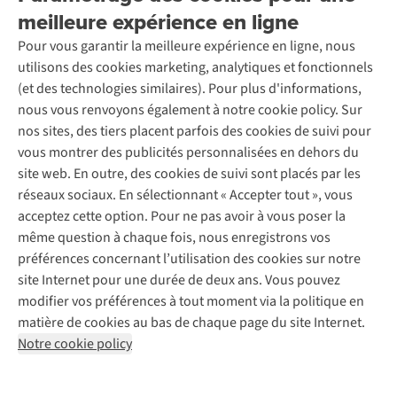
Découvrez
À propos d’Ayacucho
Seconde-main
meilleure expérience en ligne
Entretien & réparations
Nos magasins
Entretien de ski
A.S.Magazine
Garantie
Pour vous garantir la meilleure expérience en ligne, nous
À propos d’A.S.Adventure
Service de lavage
Explore Camp
Contactez-nous
utilisons des cookies marketing, analytiques et fonctionnels
Déclaration d'accessibilité
Entretien de chaussures
Gear Check
(et des technologies similaires). Pour plus d'informations,
Réparation de chaussures
Expertise & conseils
nous vous renvoyons également à notre cookie policy. Sur
Abonnez-vous à la newsletter
Réparation de vêtements
nos sites, des tiers placent parfois des cookies de suivi pour
Retouches
vous montrer des publicités personnalisées en dehors du
Pour les entreprises
Suivez-nous
site web. En outre, des cookies de suivi sont placés par les
réseaux sociaux. En sélectionnant « Accepter tout », vous
acceptez cette option. Pour ne pas avoir à vous poser la
même question à chaque fois, nous enregistrons vos
préférences concernant l’utilisation des cookies sur notre
site Internet pour une durée de deux ans. Vous pouvez
Mentions légales
Politique de confidentialité
modifier vos préférences à tout moment via la politique en
Conditions générales
Cookie Policy
matière de cookies au bas de chaque page du site Internet.
Notre cookie policy
AS Adventure Luxemburg SA,
Boulevard F.W. Raiffeisen 25,
L-2411 Luxembourg
team@asadventure.com
+32 (0)3 828 30 15