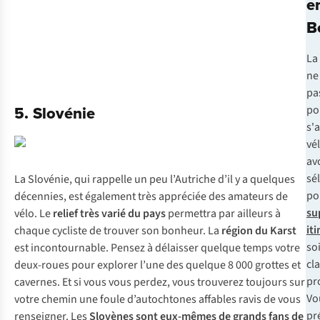
e
B
La
ne
pa
5. Slovénie
po
s'
vé
av
sé
La Slovénie, qui rappelle un peu l’Autriche d’il y a quelques
po
décennies, est également très appréciée des amateurs de
su
vélo. Le
relief très varié du pays
permettra par ailleurs à
it
chaque cycliste de trouver son bonheur. La
région du Karst
so
est incontournable. Pensez à délaisser quelque temps votre
cl
deux-roues pour explorer l’une des quelque 8 000 grottes et
pr
cavernes. Et si vous vous perdez, vous trouverez toujours sur
Vo
votre chemin une foule d’autochtones affables ravis de vous
pr
renseigner. Les
Slovènes sont eux-mêmes de grands fans de