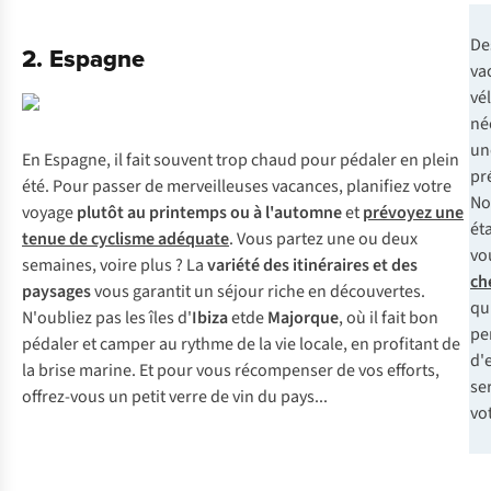
De
2. Espagne
va
vé
né
un
En Espagne, il fait souvent trop chaud pour pédaler en plein
pr
été. Pour passer de merveilleuses vacances, planifiez votre
No
voyage
plutôt au printemps ou à l'automne
et
prévoyez une
ét
tenue de cyclisme adéquate
. Vous partez une ou deux
vo
semaines, voire plus ? La
variété des itinéraires et des
ch
paysages
vous garantit un séjour riche en découvertes.
qu
N'oubliez pas les îles d'
Ibiza
etde
Majorque
, où il fait bon
pe
pédaler et camper au rythme de la vie locale, en profitant de
d'
la brise marine. Et pour vous récompenser de vos efforts,
se
offrez-vous un petit verre de vin du pays...
vot