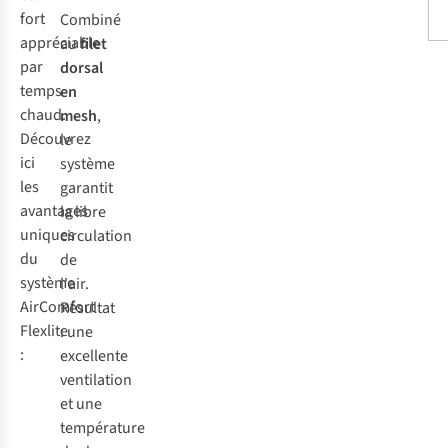
fort
Combiné
appréciable
au
filet
par
dorsal
temps
en
chaud.
mesh
,
Découvrez
le
ici
système
les
garantit
avantages
la libre
uniques
circulation
du
de
système
l'air.
AirComfort
Résultat
Flexlite
: une
:
excellente
ventilation
et une
température