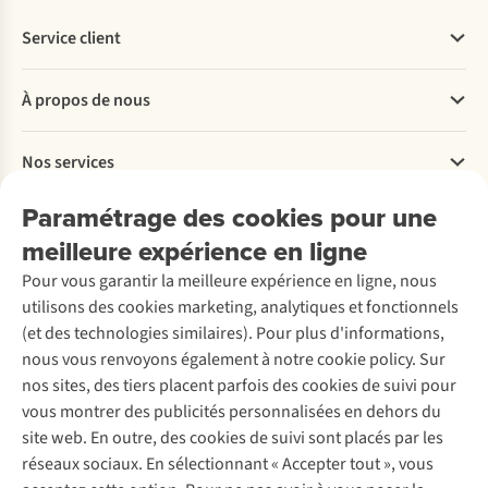
Service client
Questions fréquentes
À propos de nous
Commander
Payer
Travailler chez A.S.Adventure
Nos services
Livraison
Explore More
Retourner
Entreprise responsable
Location / Location sports d’hiver
Paramétrage des cookies pour une
Rétractation d'une commande
Découvrez
À propos d’Ayacucho
Seconde-main
meilleure expérience en ligne
Entretien & réparations
Nos magasins
Entretien de ski
A.S.Magazine
Garantie
Pour vous garantir la meilleure expérience en ligne, nous
À propos d’A.S.Adventure
Service de lavage
Explore Camp
Contactez-nous
utilisons des cookies marketing, analytiques et fonctionnels
Déclaration d'accessibilité
Entretien de chaussures
Gear Check
(et des technologies similaires). Pour plus d'informations,
Réparation de chaussures
Expertise & conseils
nous vous renvoyons également à notre cookie policy. Sur
Abonnez-vous à la newsletter
Réparation de vêtements
nos sites, des tiers placent parfois des cookies de suivi pour
Retouches
vous montrer des publicités personnalisées en dehors du
Pour les entreprises
Suivez-nous
site web. En outre, des cookies de suivi sont placés par les
réseaux sociaux. En sélectionnant « Accepter tout », vous