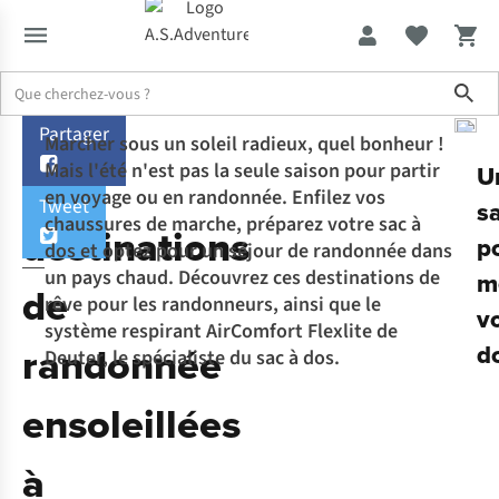
Sho
Partager
Expertise & Conseils
3 destinations de randonnée ensoleillées à 
Marcher sous un soleil radieux, quel bonheur !
Mais l'été n'est pas la seule saison pour partir
3
U
en voyage ou en randonnée. Enfilez vos
Tweet
s
chaussures de marche, préparez votre sac à
destinations
p
dos et optez pour un séjour de randonnée dans
un pays chaud. Découvrez ces destinations de
m
de
rêve pour les randonneurs, ainsi que le
v
système respirant AirComfort Flexlite de
randonnée
d
Deuter, le spécialiste du sac à dos.
ensoleillées
à