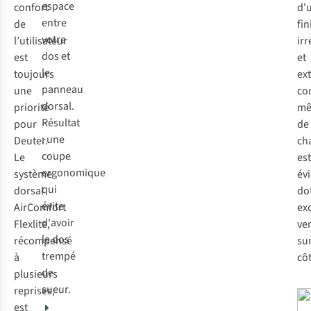
espace
confort
d'
entre
de
fin
votre
l’utilisateur
ir
dos et
est
et
le
toujours
ex
panneau
une
co
dorsal.
priorité
mê
Résultat
pour
de
: une
Deuter.
cha
coupe
Le
est
ergonomique
système
év
qui
dorsal
do
évite
AirComfort
ex
d'avoir
Flexlite,
ven
le dos
récompensé
sur
trempé
à
côt
de
plusieurs
sueur.
reprises,
est