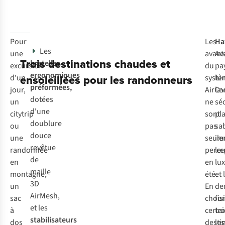
Pour
Les
Ha
Les
une
avant
Av
Trois destinations chaudes et
bretelles
excursion
du
pa
ergonomiques
ensoleillées pour les randonneurs
d'un
systè
lu
préformées,
jour,
AirCo
lav
dotées
un
ne
sé
d'une
citytrip
sont
pl
doublure
ou
pas
sa
douce
une
seule
im
revêtue
randonnée
perce
leu
de
en
en
lu
maille
montagne,
été.
et 
3D
un
En
de
AirMesh,
sac
chois
for
et les
à
certa
tro
stabilisateurs
dos
desti
les