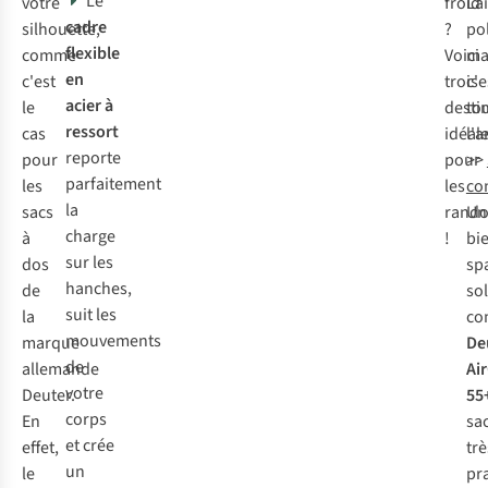
Le
votre
froid
Lai
cadre
silhouette,
?
pol
flexible
comme
Voici
mai
en
c'est
trois
c'e
acier à
le
desti
to
ressort
cas
idéal
l'a
reporte
pour
pour
>>
parfaitement
les
les
con
la
sacs
rand
Un
charge
à
!
bi
sur les
dos
sp
hanches,
de
sol
suit les
la
co
mouvements
marque
De
de
allemande
Ai
votre
Deuter.
55
corps
En
sa
et crée
effet,
trè
un
le
pr