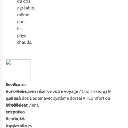
du dos
agréable,
même
dans
les
pays
chauds.
Les Açores
Séville
Sur ces îles,
Avec ses
>> Vous avez réservé votre voyage ?
Choisissez
ici
le
qui
ruelles
sac à dos Deuter avec système dorsal AirComfort qui
bénéficient
étroites et
vous convient.
encore en
ses patios
octobre de
fleuris, la
températures
capitale de