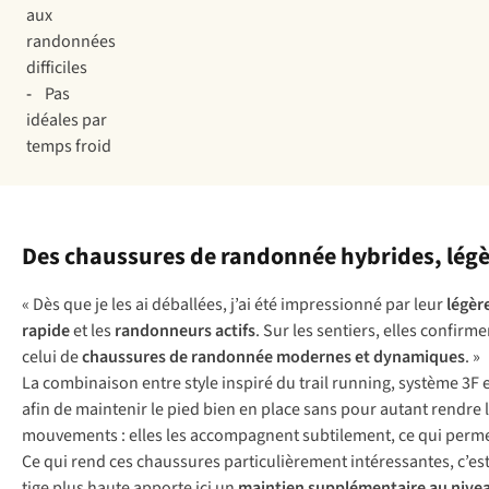
aux
randonnées
difficiles
-
Pas
idéales par
temps froid
Des chaussures de randonnée hybrides, lég
« Dès que je les ai déballées, j’ai été impressionné par leur
légèr
rapide
et les
randonneurs actifs
. Sur les sentiers, elles confir
celui de
chaussures de randonnée modernes et dynamiques
. »
La combinaison entre style inspiré du trail running, système 3F
afin de maintenir le pied bien en place sans pour autant rendre l
mouvements : elles les accompagnent subtilement, ce qui perm
Ce qui rend ces chaussures particulièrement intéressantes, c’est
tige plus haute apporte ici un
maintien supplémentaire au nivea