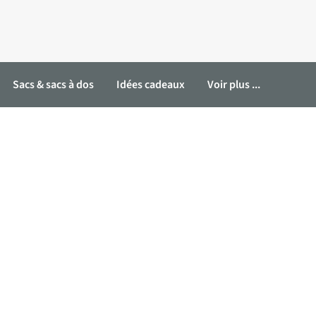
Sacs & sacs à dos
Idées cadeaux
Voir plus ...