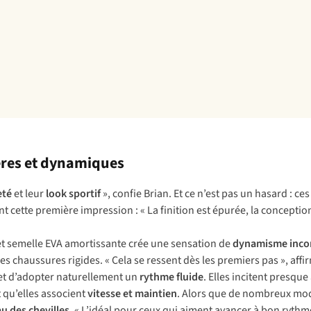
ères et dynamiques
eté
et leur
look sportif
», confie Brian. Et ce n’est pas un hasard : 
ment cette première impression : « La finition est épurée, la concep
 et semelle EVA amortissante crée une sensation de
dynamisme inco
es chaussures rigides. « Cela se ressent dès les premiers pas », aff
et d’adopter naturellement un
rythme fluide
. Elles incitent presque 
 qu’elles associent
vitesse et maintien
. Alors que de nombreux modè
u des chevilles
. « L’idéal pour ceux qui aiment avancer à bon rythm