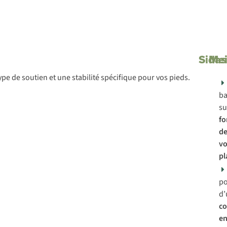
Sidas
Mei
e de soutien et une stabilité spécifique pour vos pieds.
ba
su
f
de
vo
pl
p
d’
co
en