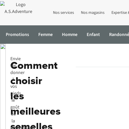
Nos services
Nos magasins
Expertise 
Promotions
Femme
Homme
Enfant
Randonn
Accueil
Expertise & Conseils
Comment choisir les meilleures se
Envie
Comment
de
donner
choisir
à
vos
les
pieds
le
meilleures
goût
de
la
semelles
randonnée ?