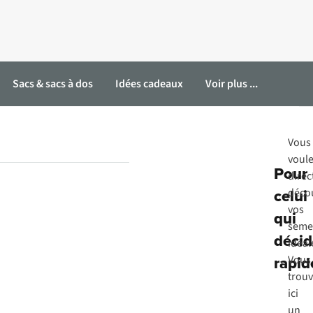
Sacs & sacs à dos
Idées cadeaux
Voir plus ...
Vous
voul
Pour
dire
celui
déco
vos
qui
seme
décid
idéal
rapi
Vous
trou
ici
un