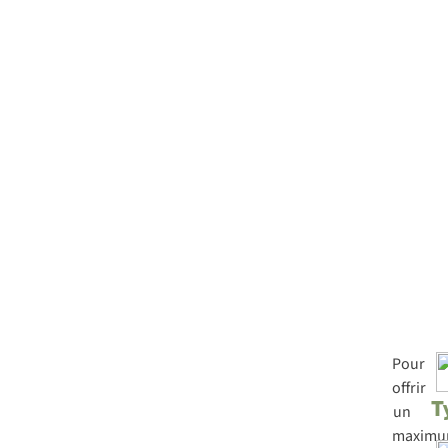
Pour
offrir
T
un
maxim