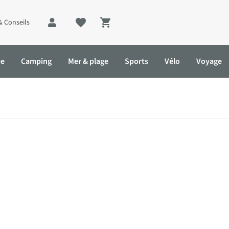
& Conseils
Shopping cart
ée
Camping
Mer & plage
Sports
Vélo
Voyage
melles ?