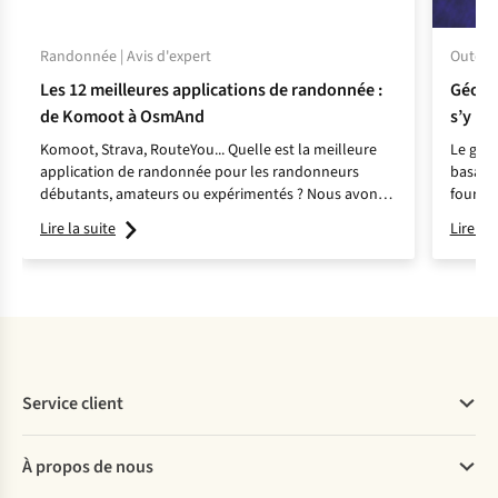
Randonnée | Avis d'expert
Outdoor
Les 12 meilleures applications de randonnée :
Géocac
de Komoot à OsmAnd
s’y pr
Komoot, Strava, RouteYou... Quelle est la meilleure
Le géoc
application de randonnée pour les randonneurs
basant
débutants, amateurs ou expérimentés ? Nous avons
fournie
passé en revue les avantages et les inconvénients de
trouver
Lire la suite
Lire la 
12 applications de randonnée populaires.
Service client
Questions fréquentes
À propos de nous
Commander