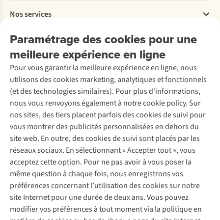
Payer
Travailler chez A.S.Adventure
Nos services
Livraison
Explore More
Retourner
Entreprise responsable
Location / Location sports d’hiver
Paramétrage des cookies pour une
Rétractation d'une commande
Découvrez
À propos d’Ayacucho
Seconde-main
meilleure expérience en ligne
Entretien & réparations
Nos magasins
Entretien de ski
A.S.Magazine
Garantie
Pour vous garantir la meilleure expérience en ligne, nous
À propos d’A.S.Adventure
Service de lavage
Explore Camp
Contactez-nous
utilisons des cookies marketing, analytiques et fonctionnels
Déclaration d'accessibilité
Entretien de chaussures
Gear Check
(et des technologies similaires). Pour plus d'informations,
Réparation de chaussures
Expertise & conseils
nous vous renvoyons également à notre cookie policy. Sur
Abonnez-vous à la newsletter
Réparation de vêtements
nos sites, des tiers placent parfois des cookies de suivi pour
Retouches
vous montrer des publicités personnalisées en dehors du
Pour les entreprises
Suivez-nous
site web. En outre, des cookies de suivi sont placés par les
réseaux sociaux. En sélectionnant « Accepter tout », vous
acceptez cette option. Pour ne pas avoir à vous poser la
même question à chaque fois, nous enregistrons vos
préférences concernant l’utilisation des cookies sur notre
site Internet pour une durée de deux ans. Vous pouvez
Mentions légales
Politique de confidentialité
modifier vos préférences à tout moment via la politique en
Conditions générales
Cookie Policy