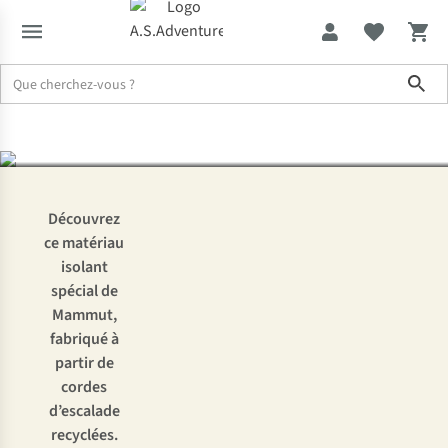
corde d’escalade à veste
Sho
thermique
Expertise & Conseils
Mammut LOOPINSULATION : de corde d’escal
Découvrez
ce matériau
isolant
spécial de
Mammut,
fabriqué à
partir de
cordes
d’escalade
recyclées.