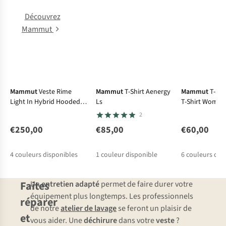
Découvrez
Mammut
Le choix A.S.Adventure
Mammut
Veste Rime
Mammut
T-Shirt Aenergy
Mammut
T-Shi
Light In Hybrid Hooded
Ls
T-Shirt Women
Jacket
2
€250,00
€85,00
€60,00
4
couleurs disponibles
1
couleur disponible
6
couleurs dis
Faites
Un
entretien adapté
permet de faire durer votre
équipement plus longtemps. Les professionnels
réparer
de notre
atelier de lavage
se feront un plaisir de
et
vous aider. Une
déchirure
dans votre
veste
?