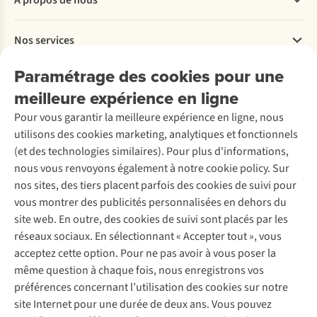
Commander
Payer
Travailler chez A.S.Adventure
Nos services
Livraison
Explore More
Retourner
Entreprise responsable
Location / Location sports d’hiver
Paramétrage des cookies pour une
Rétractation d'une commande
Découvrez
À propos d’Ayacucho
Seconde-main
meilleure expérience en ligne
Entretien & réparations
Nos magasins
Entretien de ski
A.S.Magazine
Garantie
Pour vous garantir la meilleure expérience en ligne, nous
À propos d’A.S.Adventure
Service de lavage
Explore Camp
Contactez-nous
utilisons des cookies marketing, analytiques et fonctionnels
Déclaration d'accessibilité
Entretien de chaussures
Gear Check
(et des technologies similaires). Pour plus d'informations,
Réparation de chaussures
Expertise & conseils
nous vous renvoyons également à notre cookie policy. Sur
Abonnez-vous à la newsletter
Réparation de vêtements
nos sites, des tiers placent parfois des cookies de suivi pour
Retouches
vous montrer des publicités personnalisées en dehors du
Pour les entreprises
Suivez-nous
site web. En outre, des cookies de suivi sont placés par les
réseaux sociaux. En sélectionnant « Accepter tout », vous
acceptez cette option. Pour ne pas avoir à vous poser la
même question à chaque fois, nous enregistrons vos
préférences concernant l’utilisation des cookies sur notre
site Internet pour une durée de deux ans. Vous pouvez
Mentions légales
Politique de confidentialité