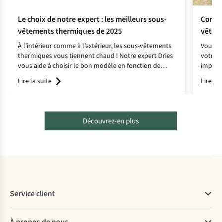
Le choix de notre expert : les meilleurs sous-
Comme
vêtements thermiques de 2025
vêtem
À l’intérieur comme à l’extérieur, les sous-vêtements
Vous so
thermiques vous tiennent chaud ! Notre expert Dries
votre v
vous aide à choisir le bon modèle en fonction de
impermé
votre activité.
restero
Lire la suite
Lire la 
aventu
Découvrez-en plus
Service client
Questions fréquentes
À propos de nous