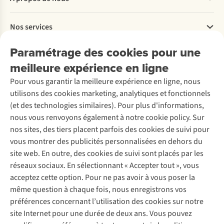
Commander
Payer
Travailler chez A.S.Adventure
Nos services
Livraison
Explore More
Retourner
Entreprise responsable
Location / Location sports d’hiver
Paramétrage des cookies pour une
Rétractation d'une commande
Découvrez
À propos d’Ayacucho
Seconde-main
meilleure expérience en ligne
Entretien & réparations
Nos magasins
Entretien de ski
A.S.Magazine
Garantie
Pour vous garantir la meilleure expérience en ligne, nous
À propos d’A.S.Adventure
Service de lavage
Explore Camp
Contactez-nous
utilisons des cookies marketing, analytiques et fonctionnels
Déclaration d'accessibilité
Entretien de chaussures
Gear Check
(et des technologies similaires). Pour plus d'informations,
Réparation de chaussures
Expertise & conseils
nous vous renvoyons également à notre cookie policy. Sur
Abonnez-vous à la newsletter
Réparation de vêtements
nos sites, des tiers placent parfois des cookies de suivi pour
Retouches
vous montrer des publicités personnalisées en dehors du
Pour les entreprises
Suivez-nous
site web. En outre, des cookies de suivi sont placés par les
réseaux sociaux. En sélectionnant « Accepter tout », vous
acceptez cette option. Pour ne pas avoir à vous poser la
même question à chaque fois, nous enregistrons vos
préférences concernant l’utilisation des cookies sur notre
site Internet pour une durée de deux ans. Vous pouvez
Mentions légales
Politique de confidentialité