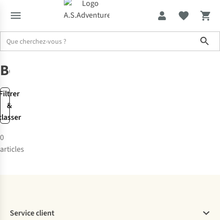
Sho
Marques
Bench
Bench
Filtrer
&
classer
0
articles
Service client