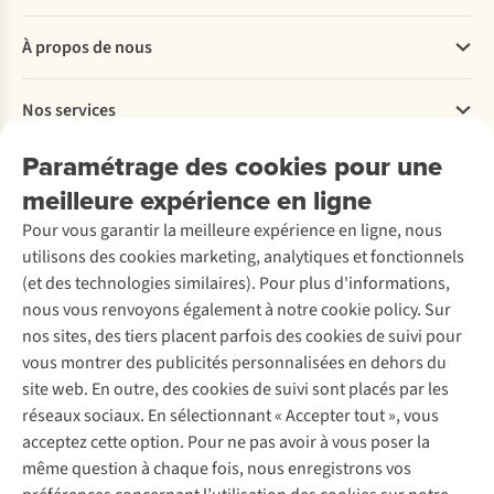
Questions fréquentes
À propos de nous
Commander
Payer
Travailler chez A.S.Adventure
Nos services
Livraison
Explore More
Retourner
Entreprise responsable
Location / Location sports d’hiver
Paramétrage des cookies pour une
Rétractation d'une commande
Découvrez
À propos d’Ayacucho
Seconde-main
meilleure expérience en ligne
Entretien & réparations
Nos magasins
Entretien de ski
A.S.Magazine
Garantie
Pour vous garantir la meilleure expérience en ligne, nous
À propos d’A.S.Adventure
Service de lavage
Explore Camp
Contactez-nous
utilisons des cookies marketing, analytiques et fonctionnels
Déclaration d'accessibilité
Entretien de chaussures
Gear Check
(et des technologies similaires). Pour plus d'informations,
Réparation de chaussures
Expertise & conseils
nous vous renvoyons également à notre cookie policy. Sur
Abonnez-vous à la newsletter
Réparation de vêtements
nos sites, des tiers placent parfois des cookies de suivi pour
Retouches
vous montrer des publicités personnalisées en dehors du
Pour les entreprises
Suivez-nous
site web. En outre, des cookies de suivi sont placés par les
réseaux sociaux. En sélectionnant « Accepter tout », vous
acceptez cette option. Pour ne pas avoir à vous poser la
même question à chaque fois, nous enregistrons vos