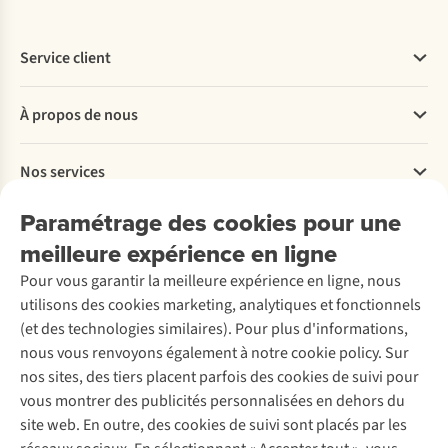
Service client
Questions fréquentes
À propos de nous
Commander
Payer
Travailler chez A.S.Adventure
Nos services
Livraison
Explore More
Retourner
Entreprise responsable
Location / Location sports d’hiver
Paramétrage des cookies pour une
Rétractation d'une commande
Découvrez
À propos d’Ayacucho
Seconde-main
meilleure expérience en ligne
Entretien & réparations
Nos magasins
Entretien de ski
A.S.Magazine
Garantie
Pour vous garantir la meilleure expérience en ligne, nous
À propos d’A.S.Adventure
Service de lavage
Explore Camp
Contactez-nous
utilisons des cookies marketing, analytiques et fonctionnels
Déclaration d'accessibilité
Entretien de chaussures
Gear Check
(et des technologies similaires). Pour plus d'informations,
Réparation de chaussures
Expertise & conseils
nous vous renvoyons également à notre cookie policy. Sur
Abonnez-vous à la newsletter
Réparation de vêtements
nos sites, des tiers placent parfois des cookies de suivi pour
Retouches
vous montrer des publicités personnalisées en dehors du
Pour les entreprises
Suivez-nous
site web. En outre, des cookies de suivi sont placés par les