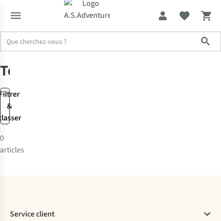
Sho
Marques
Topcom
Topcom
Filtrer
&
classer
0
articles
Service client