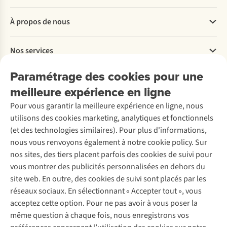
Questions fréquentes
À propos de nous
Commander
Payer
Travailler chez A.S.Adventure
Nos services
Livraison
Explore More
Retourner
Entreprise responsable
Location / Location sports d’hiver
Paramétrage des cookies pour une
Rétractation d'une commande
Découvrez
À propos d’Ayacucho
Seconde-main
meilleure expérience en ligne
Entretien & réparations
Nos magasins
Entretien de ski
A.S.Magazine
Garantie
Pour vous garantir la meilleure expérience en ligne, nous
À propos d’A.S.Adventure
Service de lavage
Explore Camp
Contactez-nous
utilisons des cookies marketing, analytiques et fonctionnels
Déclaration d'accessibilité
Entretien de chaussures
Gear Check
(et des technologies similaires). Pour plus d'informations,
Réparation de chaussures
Expertise & conseils
nous vous renvoyons également à notre cookie policy. Sur
Abonnez-vous à la newsletter
Réparation de vêtements
nos sites, des tiers placent parfois des cookies de suivi pour
Retouches
vous montrer des publicités personnalisées en dehors du
Pour les entreprises
Suivez-nous
site web. En outre, des cookies de suivi sont placés par les
réseaux sociaux. En sélectionnant « Accepter tout », vous
acceptez cette option. Pour ne pas avoir à vous poser la
même question à chaque fois, nous enregistrons vos