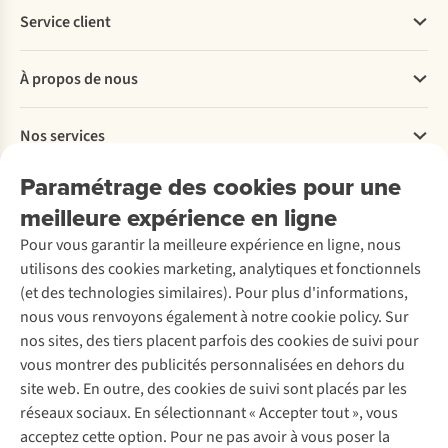
Service client
Questions fréquentes
À propos de nous
Commander
Payer
Travailler chez A.S.Adventure
Nos services
Livraison
Explore More
Retourner
Entreprise responsable
Location / Location sports d’hiver
Paramétrage des cookies pour une
Rétractation d'une commande
Découvrez
À propos d’Ayacucho
Seconde-main
meilleure expérience en ligne
Entretien & réparations
Nos magasins
Entretien de ski
A.S.Magazine
Garantie
Pour vous garantir la meilleure expérience en ligne, nous
À propos d’A.S.Adventure
Service de lavage
Explore Camp
Contactez-nous
utilisons des cookies marketing, analytiques et fonctionnels
Déclaration d'accessibilité
Entretien de chaussures
Gear Check
(et des technologies similaires). Pour plus d'informations,
Réparation de chaussures
Expertise & conseils
nous vous renvoyons également à notre cookie policy. Sur
Abonnez-vous à la newsletter
Réparation de vêtements
nos sites, des tiers placent parfois des cookies de suivi pour
Retouches
vous montrer des publicités personnalisées en dehors du
Pour les entreprises
Suivez-nous
site web. En outre, des cookies de suivi sont placés par les
réseaux sociaux. En sélectionnant « Accepter tout », vous
acceptez cette option. Pour ne pas avoir à vous poser la