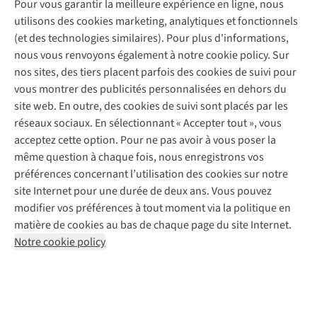
Pour vous garantir la meilleure expérience en ligne, nous
À propos d’A.S.Adventure
Service de lavage
Explore Camp
Contactez-nous
utilisons des cookies marketing, analytiques et fonctionnels
Déclaration d'accessibilité
Entretien de chaussures
Gear Check
(et des technologies similaires). Pour plus d'informations,
Réparation de chaussures
Expertise & conseils
nous vous renvoyons également à notre cookie policy. Sur
Abonnez-vous à la newsletter
Réparation de vêtements
nos sites, des tiers placent parfois des cookies de suivi pour
Retouches
vous montrer des publicités personnalisées en dehors du
Pour les entreprises
Suivez-nous
site web. En outre, des cookies de suivi sont placés par les
réseaux sociaux. En sélectionnant « Accepter tout », vous
acceptez cette option. Pour ne pas avoir à vous poser la
même question à chaque fois, nous enregistrons vos
préférences concernant l’utilisation des cookies sur notre
site Internet pour une durée de deux ans. Vous pouvez
Mentions légales
Politique de confidentialité
modifier vos préférences à tout moment via la politique en
Conditions générales
Cookie Policy
matière de cookies au bas de chaque page du site Internet.
Notre cookie policy
AS Adventure Luxemburg SA,
Boulevard F.W. Raiffeisen 25,
L-2411 Luxembourg
team@asadventure.com
+32 (0)3 828 30 15
TVA LU 145.75.057