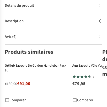
Détails du produit
Description
Avis
(4)
Produits similaires
P
-30%
Offre combo
Offre combo
d
c
Ortlieb
Sacoche De Guidon Handlebar-Pack
Agu
Sacoche Vélo Ventu
9L
m
6
€91,00
€79,95
€130,00
Ag
Vél
Ve
Comparer
Comparer
€3