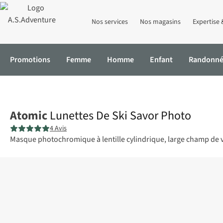
Nos services
Nos magasins
Expertise 
Promotions
Femme
Homme
Enfant
Randonn
Accueil
Lunettes De Ski Savor Photo
Atomic
Lunettes De Ski Savor Photo
4 Avis
Masque photochromique à lentille cylindrique, large champ de vi