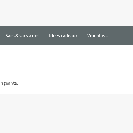
Sacs & sacs à dos
Idées cadeaux
Voir plus ...
hangeante.