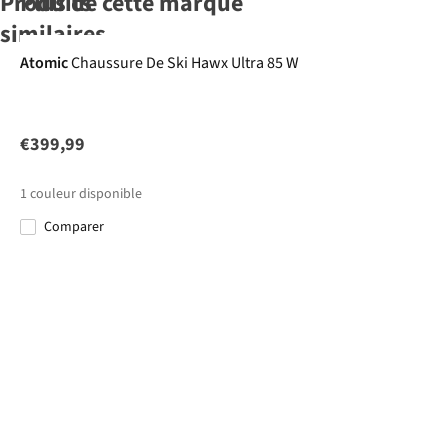
Produits
Plus de cette marque
similaires
Atomic
Chaussure De Ski Hawx Ultra 85 W
Smith
Smith
Lunettes De
Lunettes De
Ski Squad S Photo
Ski Squad S
Pro
€399,99
€134,95
€134,95
1
couleur disponible
Comparer
Catégorie de
Catégorie de
lentilles
lentilles
Catégorie 1-3
Catégorie 1-3
Polarisantes
Polarisantes
Photochromatique
Photochromatique
Lentille
Lentille
supplémentaire
supplémentaire
incluse
incluse