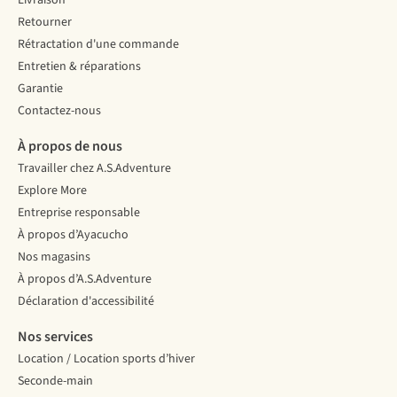
Livraison
?
une
craignez
d’hiver ?
Retourner
vision
plus
Prenez
Rétractation d'une commande
claire
le
vos
et
froid
skis,
Entretien & réparations
contrastée
lors
direction
Garantie
de
de
l’une
Contactez-nous
votre
vos
de
environnement.
vacances
ces
À propos de nous
grâce
stations
Travailler chez A.S.Adventure
à
de
nos
ski
Explore More
10
en
Entreprise responsable
conseils.
Europe
À propos d’Ayacucho
où
Nos magasins
la
neige
À propos d’A.S.Adventure
est
Déclaration d'accessibilité
toujours
présente.
Nos services
Location / Location sports d’hiver
Seconde-main