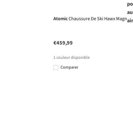
po
au
Atomic
Chaussure De Ski Hawx Magna 
ai
€459,99
1
couleur disponible
Comparer