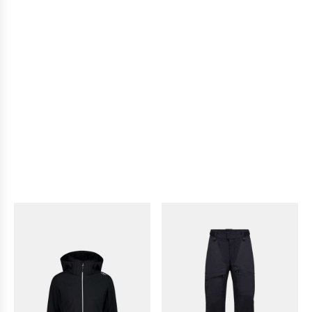
pour
sk
iable
sur
fa
milial
des
ad
apté
Ofterschwang
d
ans
vacances
a
ux
l’
Allgäu
en
fants
en
•
•
famille
Dé
valez
Pé
riode
la
où
p
iste
la
n
oire
n
eige
de
e
st
la
pr
ésente
:
C
oupe
de
du
mi-
M
onde
décembre
•
à
Pé
riode
f
in
où
m
ars
la
n
eige