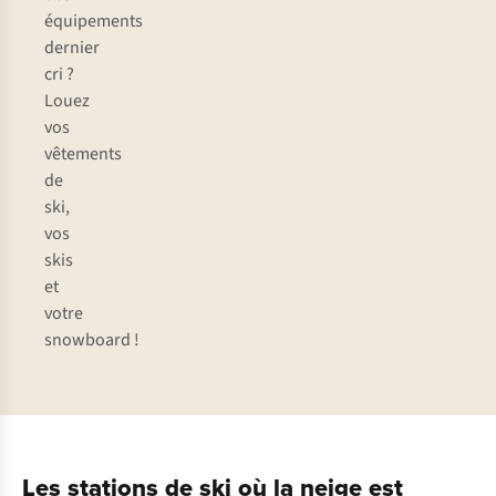
équipements
dernier
cri ?
Louez
vos
vêtements
de
ski,
vos
skis
et
votre
snowboard !
Les stations de ski où la neige est