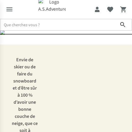
garantie
Sho
Expertise & Conseils
Quelles sont les stations où la neige est gar
Envie de
skier ou de
faire du
snowboard
et d’être sûr
à 100 %
d’avoir une
bonne
couche de
neige, que ce
soit à