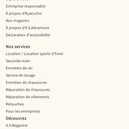
nombreux
en
Entreprise responsable
pays,
Europe
À propos d’Ayacucho
le
où
Nos magasins
port
la
d’un
neige
À propos d’A.S.Adventure
casque
est
Déclaration d'accessibilité
de
toujours
ski
présente.
Nos services
est
Location / Location sports d’hiver
obligatoire ?
Seconde-main
Voici
ce
Entretien de ski
dont
Service de lavage
il
Entretien de chaussures
faut
Réparation de chaussures
tenir
compte
Réparation de vêtements
lors
Retouches
de
l’essayage
d’un
Pour les entreprises
casque
Découvrez
de
ski.
A.S.Magazine