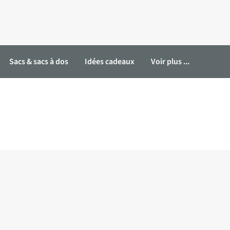
Sacs & sacs à dos
Idées cadeaux
Voir plus ...