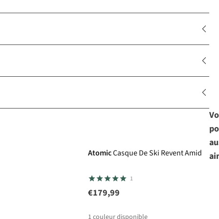
Vo
po
au
Atomic
Casque De Ski Revent Amid
ai
1
€179,99
1
couleur disponible