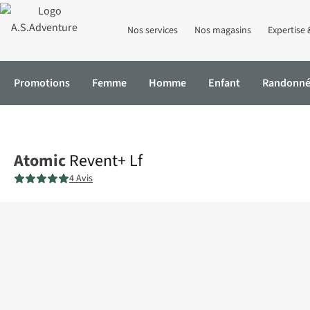
Nos services
Nos magasins
Expertise 
Promotions
Femme
Homme
Enfant
Randonn
Accueil
Revent+ Lf
Atomic
Revent+ Lf
4 Avis