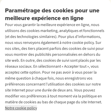
Explore More
Retourner
Entreprise responsable
Location / Location sports d’hiver
Paramétrage des cookies pour une
Rétractation d'une commande
Découvrez
À propos d’Ayacucho
Seconde-main
meilleure expérience en ligne
Entretien & réparations
Nos magasins
Entretien de ski
A.S.Magazine
Garantie
Pour vous garantir la meilleure expérience en ligne, nous
À propos d’A.S.Adventure
Service de lavage
Explore Camp
Contactez-nous
utilisons des cookies marketing, analytiques et fonctionnels
Déclaration d'accessibilité
Entretien de chaussures
Gear Check
(et des technologies similaires). Pour plus d'informations,
Réparation de chaussures
Expertise & conseils
nous vous renvoyons également à notre cookie policy. Sur
Abonnez-vous à la newsletter
Réparation de vêtements
nos sites, des tiers placent parfois des cookies de suivi pour
Retouches
vous montrer des publicités personnalisées en dehors du
Pour les entreprises
Suivez-nous
site web. En outre, des cookies de suivi sont placés par les
réseaux sociaux. En sélectionnant « Accepter tout », vous
acceptez cette option. Pour ne pas avoir à vous poser la
même question à chaque fois, nous enregistrons vos
préférences concernant l’utilisation des cookies sur notre
site Internet pour une durée de deux ans. Vous pouvez
Mentions légales
Politique de confidentialité
modifier vos préférences à tout moment via la politique en
Conditions générales
Cookie Policy
matière de cookies au bas de chaque page du site Internet.
Notre cookie policy
AS Adventure Luxemburg SA,
Boulevard F.W. Raiffeisen 25,