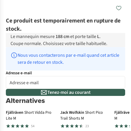
Ce produit est temporairement en rupture de
stock.
Le mannequin mesure
188 cm
et porte taille
L
.
Coupe normale. Choisissez votre taille habituelle.
Nous vous contacterons par e-mail quand cet article 
sera de retour en stock.
Adresse e-mail
Tenez-moi au courant
Alternatives
-3
Fjällräven
Short Vidda Pro
Jack Wolfskin
Short Pico
Fjällräve
Lite M
Trail Shorts M
M
54
23