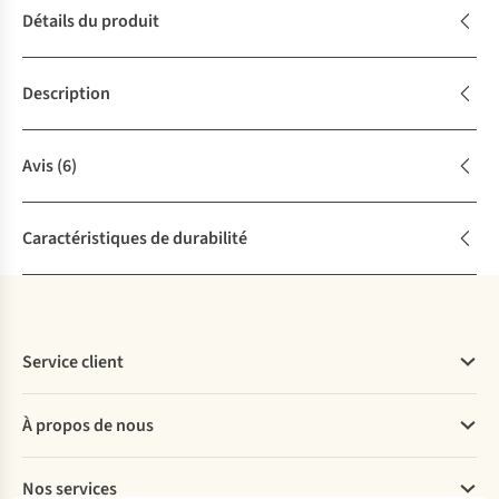
Détails du produit
Description
Avis
(6)
Caractéristiques de durabilité
Service client
Questions fréquentes
À propos de nous
Commander
Payer
Travailler chez A.S.Adventure
Nos services
Livraison