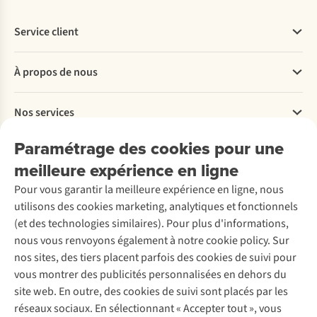
Service client
Questions fréquentes
À propos de nous
Commander
Payer
Travailler chez A.S.Adventure
Nos services
Livraison
Explore More
Retourner
Entreprise responsable
Location / Location sports d’hiver
Paramétrage des cookies pour une
Rétractation d'une commande
Découvrez
À propos d’Ayacucho
Seconde-main
meilleure expérience en ligne
Entretien & réparations
Nos magasins
Entretien de ski
A.S.Magazine
Garantie
Pour vous garantir la meilleure expérience en ligne, nous
À propos d’A.S.Adventure
Service de lavage
Explore Camp
Contactez-nous
utilisons des cookies marketing, analytiques et fonctionnels
Déclaration d'accessibilité
Entretien de chaussures
Gear Check
(et des technologies similaires). Pour plus d'informations,
Réparation de chaussures
Expertise & conseils
nous vous renvoyons également à notre cookie policy. Sur
Abonnez-vous à la newsletter
Réparation de vêtements
nos sites, des tiers placent parfois des cookies de suivi pour
Retouches
vous montrer des publicités personnalisées en dehors du
Pour les entreprises
Suivez-nous
site web. En outre, des cookies de suivi sont placés par les
réseaux sociaux. En sélectionnant « Accepter tout », vous