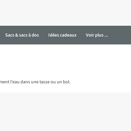
Sacs & sacs à dos
Idées cadeaux
Voir plus ...
ent l’eau dans une tasse ou un bol.