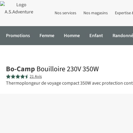
Nos services
Nos magasins
Expertise 
Promotions
Femme
Homme
Enfant
Randonn
Accueil
Bouilloire 230V 350W
Bo-Camp
Bouilloire 230V 350W
21 Avis
Thermoplongeur de voyage compact 350W avec protection contre l