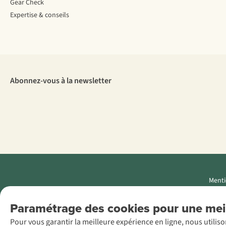
Gear Check
Expertise & conseils
Abonnez-vous à la newsletter
Menti
AS Adventure
Paramétrage des cookies pour une meil
Luxemburg SA,
Pour vous garantir la meilleure expérience en ligne, nous utilis