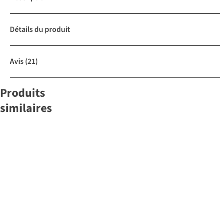
Détails du produit
Avis
(21)
Produits
similaires
Nite Ize
DIVERS N-I
GEARLINE
TENT
€30,95
ORGANISATIE
SYSTEM 4
VOET
Comparer