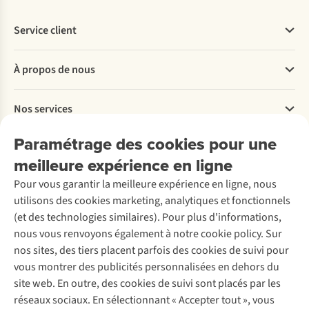
Service client
Questions fréquentes
À propos de nous
Commander
Payer
Travailler chez A.S.Adventure
Nos services
Livraison
Explore More
Retourner
Entreprise responsable
Location / Location sports d’hiver
Paramétrage des cookies pour une
Rétractation d'une commande
Découvrez
À propos d’Ayacucho
Seconde-main
meilleure expérience en ligne
Entretien & réparations
Nos magasins
Entretien de ski
A.S.Magazine
Garantie
Pour vous garantir la meilleure expérience en ligne, nous
À propos d’A.S.Adventure
Service de lavage
Explore Camp
Contactez-nous
utilisons des cookies marketing, analytiques et fonctionnels
Déclaration d'accessibilité
Entretien de chaussures
Gear Check
(et des technologies similaires). Pour plus d'informations,
Réparation de chaussures
Expertise & conseils
nous vous renvoyons également à notre cookie policy. Sur
Abonnez-vous à la newsletter
Réparation de vêtements
nos sites, des tiers placent parfois des cookies de suivi pour
Retouches
vous montrer des publicités personnalisées en dehors du
Pour les entreprises
Suivez-nous
site web. En outre, des cookies de suivi sont placés par les
réseaux sociaux. En sélectionnant « Accepter tout », vous