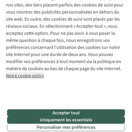
Abonnez-vous à la newsletter
Réparation de vêtements
à
pour
nos sites, des tiers placent parfois des cookies de suivi pour
Retouches
faire
les
vous montrer des publicités personnalisées en dehors du
le
personnes
Pour les entreprises
Suivez-nous
site web. En outre, des cookies de suivi sont placés par les
bon
qui
réseaux sociaux. En sélectionnant « Accepter tout », vous
choix.
passeront
après
acceptez cette option. Pour ne pas avoir à vous poser la
vous.
même question à chaque fois, nous enregistrons vos
préférences concernant l’utilisation des cookies sur notre
site Internet pour une durée de deux ans. Vous pouvez
Mentions légales
Politique de confidentialité
modifier vos préférences à tout moment via la politique en
Conditions générales
Cookie Policy
matière de cookies au bas de chaque page du site Internet.
Notre cookie policy
AS Adventure Luxemburg SA,
Boulevard F.W. Raiffeisen 25,
L-2411 Luxembourg
team@asadventure.com
+32 (0)3 828 30 15
TVA LU 145.75.057
Accepter tout
Uniquement les essentiels
Personaliser mes préférences