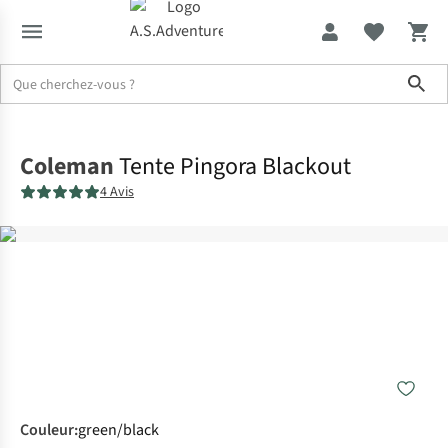
Sho
Accueil
Coleman
Tente Pingora Blackout
4 Avis
Couleur
:
green/black