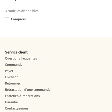
Skort
Traveler
Skort
€94,95
€90,00
€90,00
€90,00
Skort
3
couleurs disponibles
Comparer
Comparer
Comparer
Comparer
Comparer
Service client
Questions fréquentes
Commander
Payer
Livraison
Retourner
Rétractation d'une commande
Entretien & réparations
Garantie
Contactez-nous