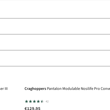
Avis d'experts
r III
Craghoppers
Pantalon Modulable Nosilife Pro Conver
42
€129,95