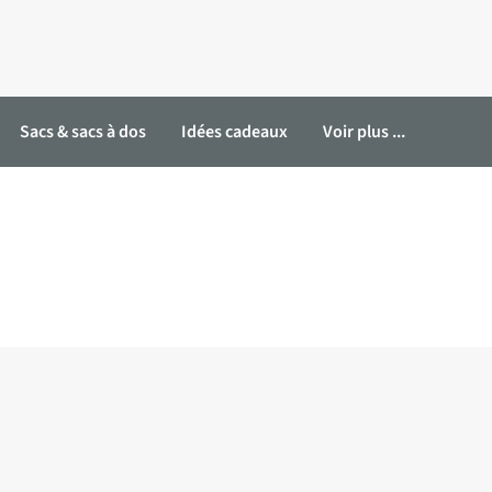
Sacs & sacs à dos
Idées cadeaux
Voir plus ...