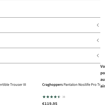
Vo
po
au
tible Trouser III
Craghoppers
Pantalon Nosilife Pro Trous
ai
38
€119,95