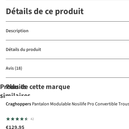
Détails de ce produit
Description
Détails du produit
Avis
(18)
Produits
Plus de cette marque
Avis d'experts
similaires
Craghoppers
Pantalon Modulable Nosilife Pro Convertible Trouse
Craghoppers
Patagonia
Sherpa
Patagonia
Skort
42
Skort Nosilife
Skort W'S
Sajilo
Skort
Pro Cargo
Terrebonne
Fleetwith
€129,95
1
21
19