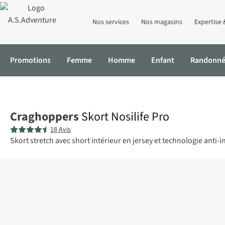
Nos services
Nos magasins
Expertise 
Promotions
Femme
Homme
Enfant
Randonn
Accueil
Skort Nosilife Pro
Craghoppers
Skort Nosilife Pro
18 Avis
Skort stretch avec short intérieur en jersey et technologie anti-