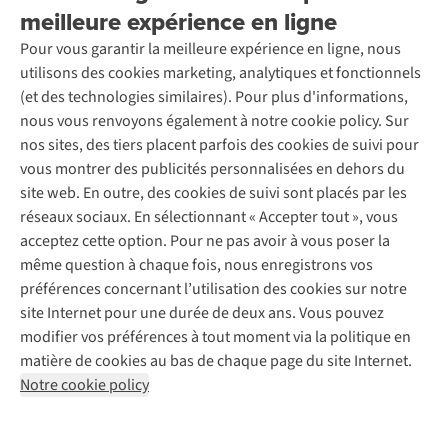
Seconde-main
meilleure expérience en ligne
Entretien & réparations
Nos magasins
Entretien de ski
A.S.Magazine
Garantie
Pour vous garantir la meilleure expérience en ligne, nous
À propos d’A.S.Adventure
Service de lavage
Explore Camp
Contactez-nous
utilisons des cookies marketing, analytiques et fonctionnels
Déclaration d'accessibilité
Entretien de chaussures
Gear Check
(et des technologies similaires). Pour plus d'informations,
Réparation de chaussures
Expertise & conseils
nous vous renvoyons également à notre cookie policy. Sur
Abonnez-vous à la newsletter
Réparation de vêtements
nos sites, des tiers placent parfois des cookies de suivi pour
Retouches
vous montrer des publicités personnalisées en dehors du
Pour les entreprises
Suivez-nous
site web. En outre, des cookies de suivi sont placés par les
réseaux sociaux. En sélectionnant « Accepter tout », vous
acceptez cette option. Pour ne pas avoir à vous poser la
même question à chaque fois, nous enregistrons vos
préférences concernant l’utilisation des cookies sur notre
site Internet pour une durée de deux ans. Vous pouvez
Mentions légales
Politique de confidentialité
modifier vos préférences à tout moment via la politique en
Conditions générales
Cookie Policy
matière de cookies au bas de chaque page du site Internet.
Notre cookie policy
AS Adventure Luxemburg SA,
Boulevard F.W. Raiffeisen 25,
L-2411 Luxembourg
team@asadventure.com
+32 (0)3 828 30 15