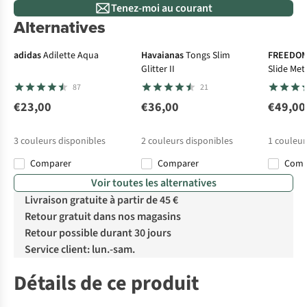
Tenez-moi au courant
Alternatives
adidas
Adilette Aqua
Havaianas
Tongs Slim
FREEDOM
Glitter II
Slide Meta
87
21
€23,00
€36,00
€49,00
3
couleurs disponibles
2
couleurs disponibles
1
couleur
Comparer
Comparer
Com
Voir toutes les alternatives
Livraison gratuite à partir de 45 €
Retour gratuit dans nos magasins
Retour possible durant 30 jours
Service client: lun.-sam.
Détails de ce produit