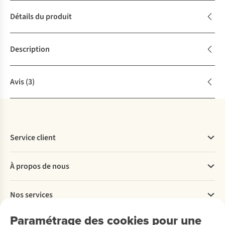
Détails du produit
Description
Avis
(3)
Service client
Questions fréquentes
À propos de nous
Commander
Payer
Travailler chez A.S.Adventure
Nos services
Livraison
Explore More
Retourner
Entreprise responsable
Location / Location sports d’hiver
Paramétrage des cookies pour une
Rétractation d'une commande
Découvrez
À propos d’Ayacucho