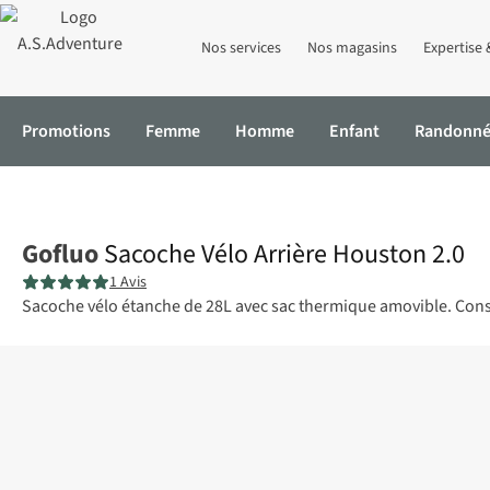
Nos services
Nos magasins
Expertise 
Promotions
Femme
Homme
Enfant
Randonn
Accueil
Sacoche Vélo Arrière Houston 2.0
Gofluo
Sacoche Vélo Arrière Houston 2.0
1 Avis
Sacoche vélo étanche de 28L avec sac thermique amovible. Constr