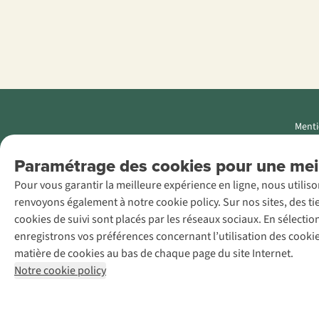
Menti
AS Adventure
Paramétrage des cookies pour une meil
Luxemburg SA,
Pour vous garantir la meilleure expérience en ligne, nous utilis
Boulevard F.W.
renvoyons également à notre cookie policy. Sur nos sites, des ti
Raiffeisen 25, L-
cookies de suivi sont placés par les réseaux sociaux. En sélecti
2411
enregistrons vos préférences concernant l’utilisation des cooki
Luxembourg
matière de cookies au bas de chaque page du site Internet.
+32 (0)3 828
Notre cookie policy
30 15
team@asadventure.com
TVA LU