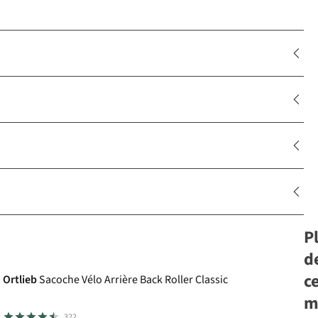
P
Le choix A.S.Adventure
d
c
Ortlieb
Sacoche Vélo Arrière Back Roller Classic
m
322