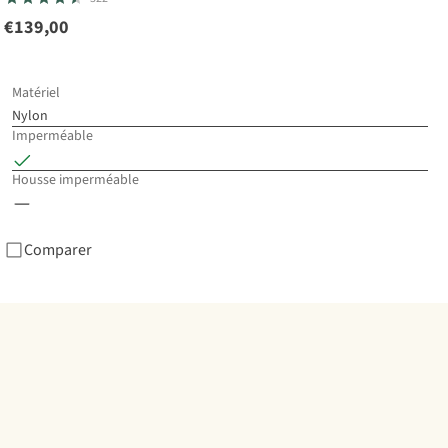
€139,00
Go
Sa
Ar
Matériel
Ho
Nylon
€1
Imperméable
2
c
Housse imperméable
dis
Comparer