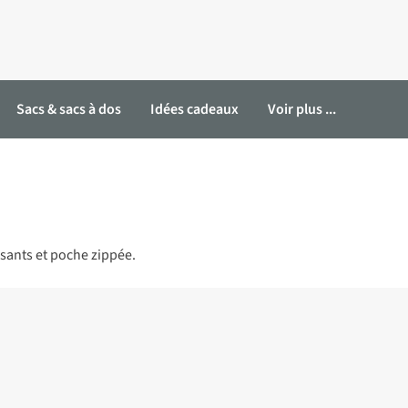
Sacs & sacs à dos
Idées cadeaux
Voir plus ...
ssants et poche zippée.