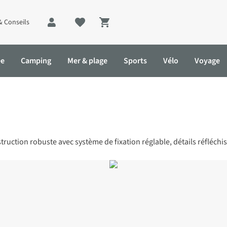
& Conseils
Shopping cart
ée
Camping
Mer & plage
Sports
Vélo
Voyage
uction robuste avec système de fixation réglable, détails réfléchi