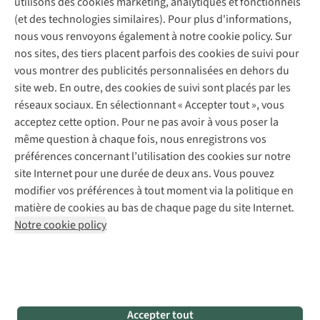
utilisons des cookies marketing, analytiques et fonctionnels
Déclaration d'accessibilité
Entretien de chaussures
Gear Check
(et des technologies similaires). Pour plus d'informations,
Réparation de chaussures
Expertise & conseils
nous vous renvoyons également à notre cookie policy. Sur
Abonnez-vous à la newsletter
Réparation de vêtements
nos sites, des tiers placent parfois des cookies de suivi pour
Retouches
vous montrer des publicités personnalisées en dehors du
Pour les entreprises
Suivez-nous
site web. En outre, des cookies de suivi sont placés par les
réseaux sociaux. En sélectionnant « Accepter tout », vous
acceptez cette option. Pour ne pas avoir à vous poser la
même question à chaque fois, nous enregistrons vos
préférences concernant l’utilisation des cookies sur notre
site Internet pour une durée de deux ans. Vous pouvez
Mentions légales
Politique de confidentialité
modifier vos préférences à tout moment via la politique en
Conditions générales
Cookie Policy
matière de cookies au bas de chaque page du site Internet.
Notre cookie policy
AS Adventure Luxemburg SA,
Boulevard F.W. Raiffeisen 25,
L-2411 Luxembourg
team@asadventure.com
+32 (0)3 828 30 15
TVA LU 145.75.057
Accepter tout