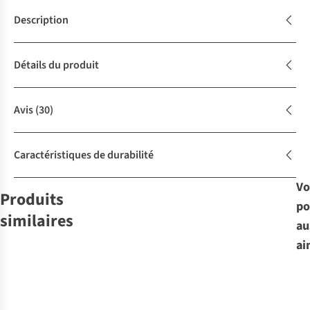
Description
Détails du produit
Avis
(30)
Caractéristiques de durabilité
Vo
Produits
po
similaires
Avis
au
d'experts
ai
Nemo
Helinox
Helinox
Chaise
Helinox
Chaise
Chais
Chaise
Moonlight
De Camping
HELI CHAIR
Chair One XL
Reclining Camp
Sunset Chair
ZERO
2
2
3
4
Chair
(Re)
HIGHBACK