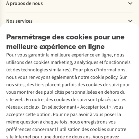
modèle
Suivez
Cependant,
À propos de nous
Commander
choisir
ces
les
Payer
pour
3 étapes
sommets
Travailler chez A.S.Adventure
la
et
du
Nos services
Livraison
Explore More
montagne,
courez
nord
Retourner
Entreprise responsable
et
sur
de
Location / Location sports d’hiver
Paramétrage des cookies pour une
Rétractation d'une commande
Découvrez
quand
votre
l’Espagne
À propos d’Ayacucho
Seconde-main
meilleure expérience en ligne
Entretien & réparations
opter
petit
sont
Nos magasins
Entretien de ski
A.S.Magazine
pour
nuage.
encore
Garantie
Pour vous garantir la meilleure expérience en ligne, nous
À propos d’A.S.Adventure
Service de lavage
des
un
Explore Camp
Contactez-nous
utilisons des cookies marketing, analytiques et fonctionnels
Déclaration d'accessibilité
chaussures
territoire
Entretien de chaussures
Gear Check
(et des technologies similaires). Pour plus d'informations,
de
méconnu
Réparation de chaussures
Expertise & conseils
trail
pour
nous vous renvoyons également à notre cookie policy. Sur
Abonnez-vous à la newsletter
Réparation de vêtements
?
beaucoup.
nos sites, des tiers placent parfois des cookies de suivi pour
Retouches
Jonathan,
L’ambASsadrice
vous montrer des publicités personnalisées en dehors du
expert
Fien
Pour les entreprises
Suivez-nous
site web. En outre, des cookies de suivi sont placés par les
en
révèle
réseaux sociaux. En sélectionnant « Accepter tout », vous
chaussures
les
de
secrets
acceptez cette option. Pour ne pas avoir à vous poser la
randonnée,
de
même question à chaque fois, nous enregistrons vos
vous
cette
préférences concernant l’utilisation des cookies sur notre
aide
chaîne
site Internet pour une durée de deux ans. Vous pouvez
à
de